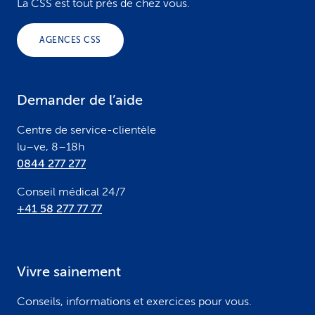
o
La CSS est tout près de chez vous.
o
AGENCES CSS
t
e
Demander de l’aide
r
Centre de service-clientèle
lu–ve, 8–18h
0844 277 277
Conseil médical 24/7
+41 58 277 77 77
Vivre sainement
Conseils, informations et exercices pour vous.