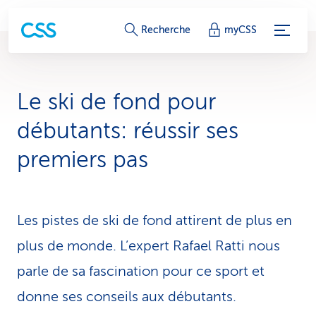
L
Recherche
myCSS
i
e
Le ski de fond pour
n
débutants: réussir ses
s
premiers pas
d
e
Les pistes de ski de fond attirent de plus en
s
plus de monde. L’expert Rafael Ratti nous
e
parle de sa fascination pour ce sport et
r
donne ses conseils aux débutants.
v