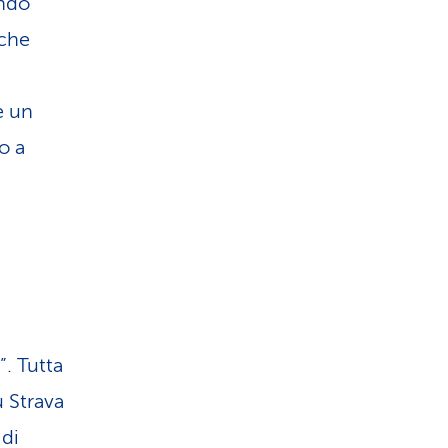
ondo
 che
è un
o a
”. Tutta
u Strava
 di