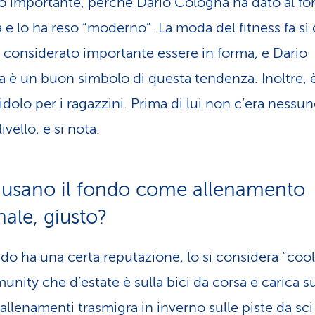
o importante, perché Dario Cologna ha dato al f
tà e lo ha reso “moderno”. La moda del fitness fa sì
a considerato importante essere in forma, e Dario
 è un buon simbolo di questa tendenza. Inoltre, 
idolo per i ragazzini. Prima di lui non c’era nessun
ivello, e si nota.
 usano il fondo come allenamento
nale, giusto?
ondo ha una certa reputazione, lo si considera “cool
unity che d’estate è sulla bici da corsa e carica s
 allenamenti trasmigra in inverno sulle piste da sci