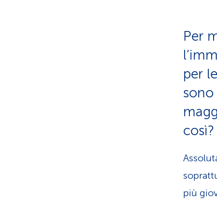
Per m
l’imm
per l
sono
maggi
così?
Assolut
sopratt
più gio