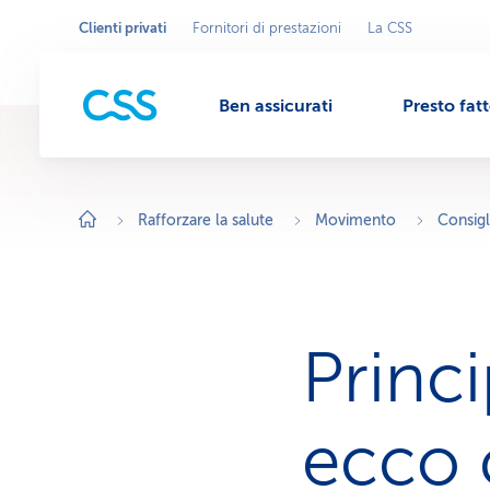
Clienti privati
Fornitori di prestazioni
La CSS
Seleziona
A
r
l'area
M
e
commerciale
a
c
Ben assicurati
Presto fat
o
e
m
m
e
r
n
c
i
Rafforzare la salute
Movimento
Consigl
a
l
u
e
a
t
t
i
v
Princi
a
:
C
l
i
ecco 
e
n
t