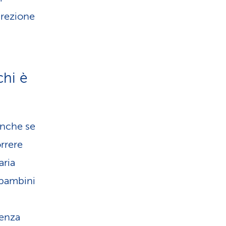
irezione
chi è
 Anche se
orrere
aria
 bambini
ienza