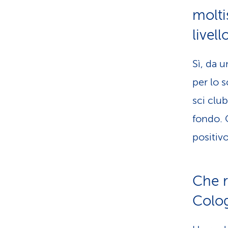
molti
livel
Sì, da 
per lo s
sci club
fondo. 
positivo
Che r
Colo