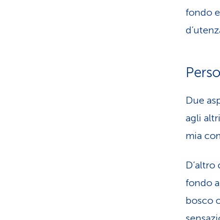
fondo e
d’utenz
Perso
Due asp
agli alt
mia co
D’altro 
fondo ai
bosco o
sensazi