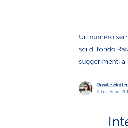
i
p
r
i
v
a
t
i
Un numero sempr
sci di fondo Raf
suggerimenti ai 
Rosalie Mutter
20 dicembre 20
Int