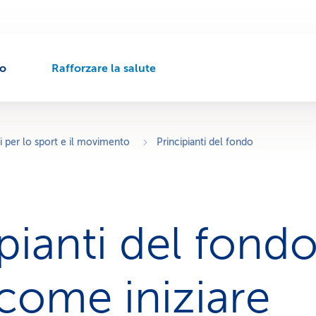
to
Rafforzare la salute
P
e
r
c
o
i per lo sport e il movimento
Principianti del fondo
r
s
o
d
i
pianti del fondo
n
a
v
i
come iniziare
g
a