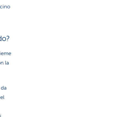
acino
do?
sieme
on la
 da
el
i