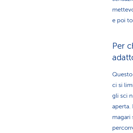
mettevo
e poi to
Per c
adatt
Questo è
ci si li
gli sci 
aperta.
magari 
percorr