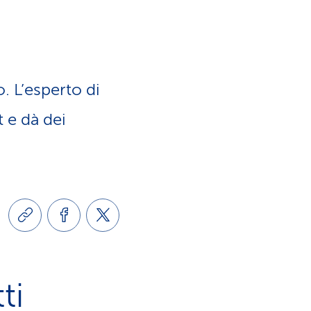
a
o
m
n
e
 L’esperto di
e
n
t e dà dei
l
t
i
i
n
d
g
i
ti