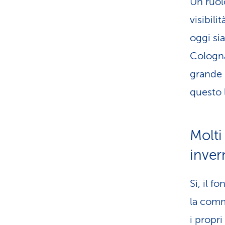
Un ruol
visibili
oggi si
Cologna
grande 
questo l
Molti
inver
Sì, il f
la comm
i propri