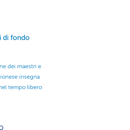
i di fondo
ne dei maestri e
igionese insegna
 nel tempo libero
o