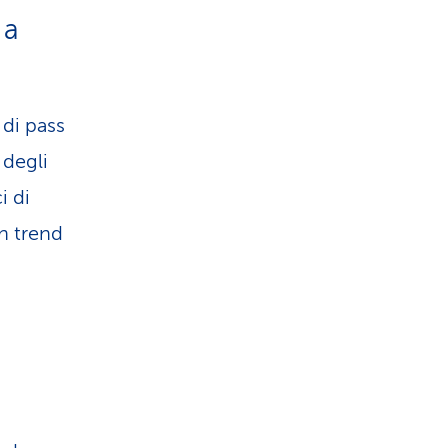
 a
di pass
 degli
i di
n trend