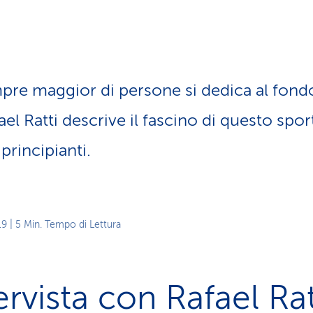
z
i
o
n
e
a
e maggior di persone si dedica al fondo.
t
t
ael Ratti descrive il fascino di questo spor
i
v
principianti.
o
19
| 5 Min. Tempo di Lettura
ervista con Rafael Rat