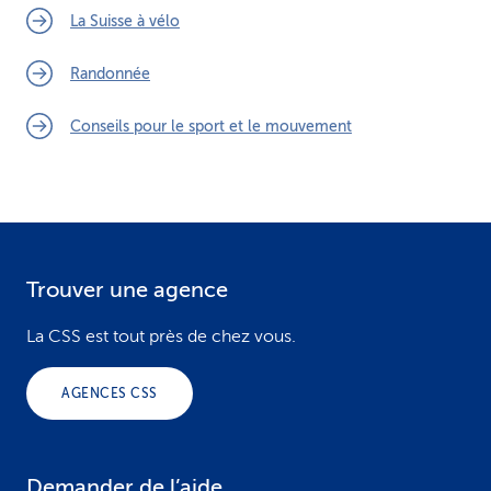
La Suisse à vélo
Randonnée
Conseils pour le sport et le mouvement
Trouver une agence
F
o
La CSS est tout près de chez vous.
o
AGENCES CSS
t
e
Demander de l’aide