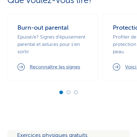
Que voulez-vous lire?
Burn-out parental
Protecti
Epuisé/e? Signes d’épuisement
Profiter de
parental et astuces pour s’en
protection 
sortir
peau.
Reconnaître les signes
Voic
Exercices physiques gratuits