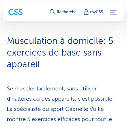
L
Recherche
myCSS
i
e
Musculation à domicile: 5
n
exercices de base sans
s
appareil
d
e
Se muscler facilement, sans utiliser
s
d’haltères ou des appareils, c’est possible.
e
La spécialiste du sport Gabrielle Vuille
r
montre 5 exercices efficaces pour tout le
v