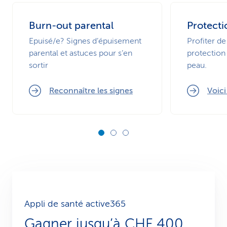
Burn-out parental
Protecti
Epuisé/e? Signes d’épuisement
Profiter de
parental et astuces pour s’en
protection 
sortir
peau.
Reconnaître les signes
Voic
Appli de santé active365
Gagner jusqu’à CHF 400