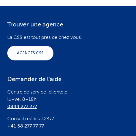
Trouver une agence
F
o
La CSS est tout près de chez vous.
o
AGENCES CSS
t
e
Demander de l’aide
r
Centre de service-clientèle
lu–ve, 8–18h
0844 277 277
Conseil médical 24/7
+41 58 277 77 77