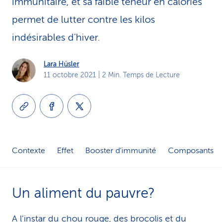
immunitaire, et sa faible teneur en calories
i
permet de lutter contre les kilos
c
indésirables d’hiver.
e
Lara Hüsler
11 octobre 2021
| 2 Min. Temps de Lecture
Contexte
Effet
Booster d’immunité
Composants
Un aliment du pauvre?
A l’instar du chou rouge, des brocolis et du