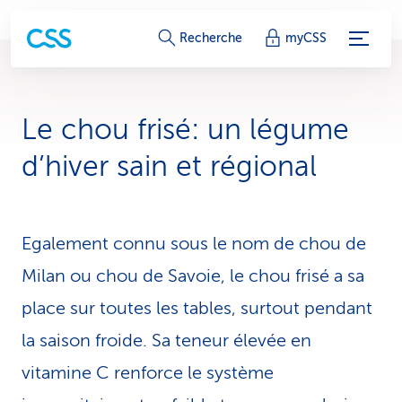
L
Recherche
myCSS
i
e
Le chou frisé: un légume
n
d’hiver sain et régional
s
d
Egalement connu sous le nom de chou de
e
Milan ou chou de Savoie, le chou frisé a sa
s
place sur toutes les tables, surtout pendant
e
la saison froide. Sa teneur élevée en
r
vitamine C renforce le système
v