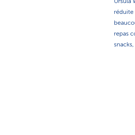
Ursula 
réduite
beaucou
repas c
snacks, 