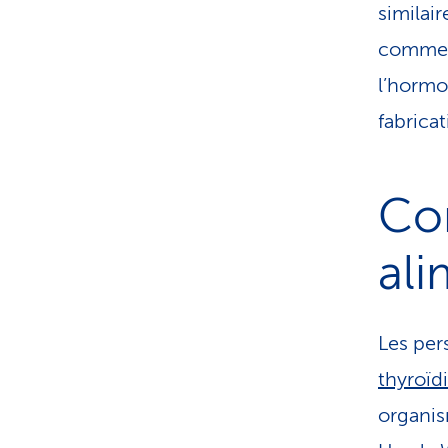
similai
comme e
l’hormon
fabrica
Co
al
Les per
thyroïd
organis