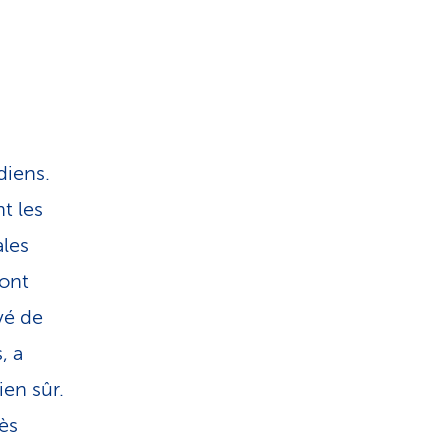
diens.
t les
ales
dont
vé de
, a
ien sûr.
ès