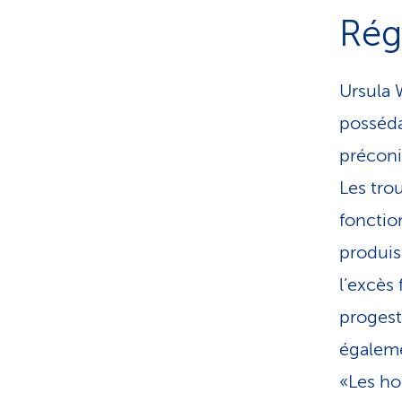
Rég
Ursula 
posséda
préconi
Les tro
fonctio
produis
l’excès
progest
éga­le­m
«Les ho