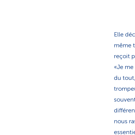
Elle dé
même ty
reçoit 
«Je me 
du tout
trompeu
souvent
diffé­re
nous ra
essentie