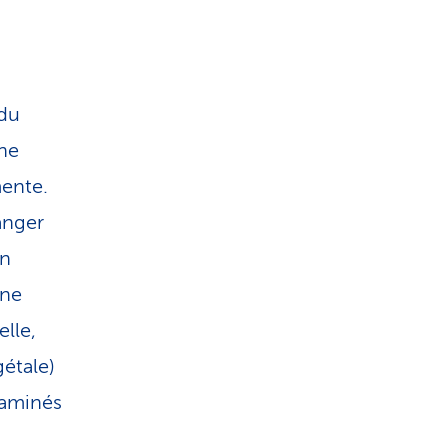
 du
ne
mente.
anger
on
îne
elle,
gétale)
 aminés