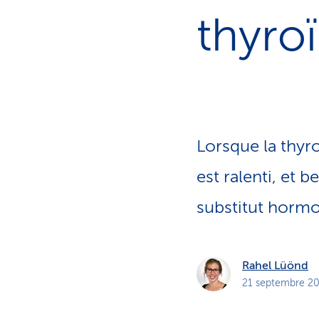
t
s
thyro
p
r
i
v
é
s
Lorsque la thyro
est ralenti, et
substitut hormon
Rahel Lüönd
21 septembre 2