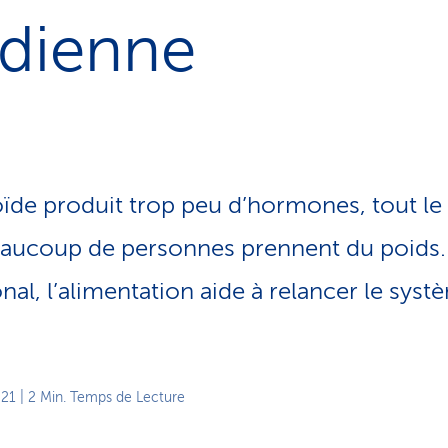
o
ïdienne
n
a
c
t
i
f
ïde produit trop peu d’hormones, tout le 
 beaucoup de personnes prennent du poids.
al, l’alimentation aide à relancer le syst
021
| 2 Min. Temps de Lecture