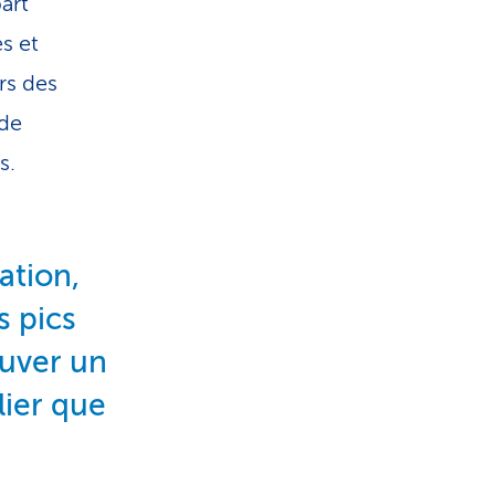
art
s et
rs des
 de
s.
ation,
s pics
ouver un
lier que