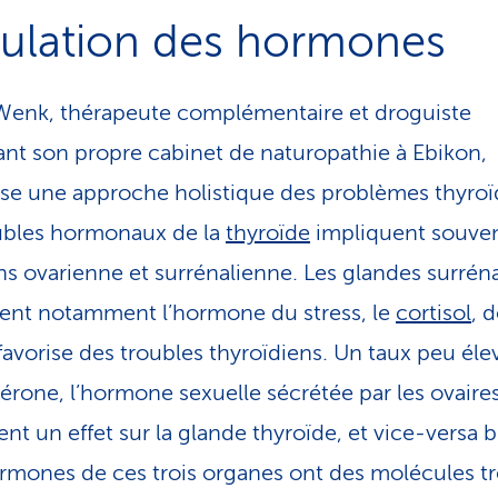
ulation des hormones
Wenk, thérapeute com­plé­men­taire et droguiste
nt son propre cabinet de naturopathie à Ebikon,
se une approche holistique des problèmes thyroï
ubles hormonaux de la
thyroïde
impliquent souven
ns ovarienne et surrénalienne. Les glandes surrén
ent notamment l’hormone du stress, le
cortisol
, 
 favorise des troubles thyroïdiens. Un taux peu éle
érone, l’hormone sexuelle sécrétée par les ovaires
ent un effet sur la glande thyroïde, et vice-versa b
rmones de ces trois organes ont des molécules tr