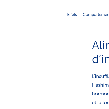
Effets
Comportement 
Ali
d’i
L’insuff
Hashimo
hormona
et la f