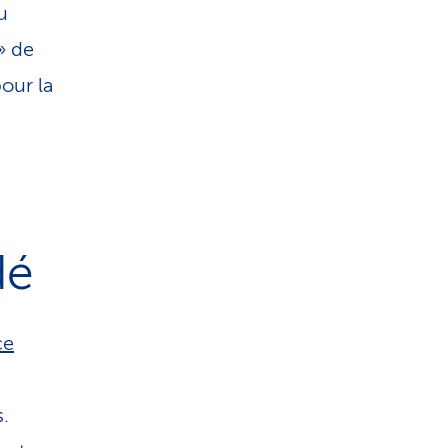
u
» de
pour la
dé
ce
.