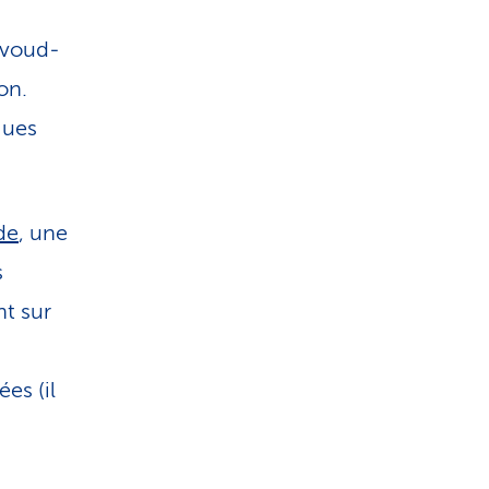
vou­d­
on.
gues
de
, une
s
nt sur
es (il