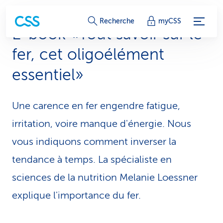
L
Recherche
myCSS
E-book «Tout savoir sur le
i
fer, cet oligo­élément
e
essentiel»
n
s
Une carence en fer engendre fatigue,
d
irritation, voire manque d'énergie. Nous
e
vous indiquons comment inverser la
s
tendance à temps. La spécialiste en
sciences de la nutrition Melanie Loessner
e
explique l'importance du fer.
r
v