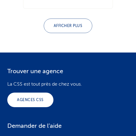
AFFICHER PLUS
Trouver une agence
F
o
La CSS est tout près de chez vous.
o
AGENCES CSS
t
e
Demander de l’aide
r