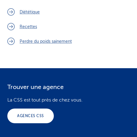
Diététique
Recettes
Perdre du poids sainement
Trouver une agence
F
o
La CSS est tout près de chez vous.
o
AGENCES CSS
t
e