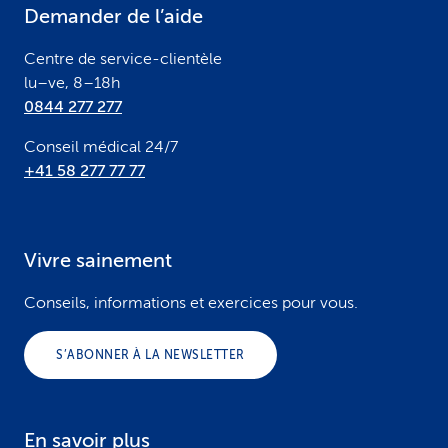
Demander de l’aide
r
Centre de service-clientèle
lu–ve, 8–18h
0844 277 277
Conseil médical 24/7
+41 58 277 77 77
Vivre sainement
Conseils, informations et exercices pour vous.
S’ABONNER À LA NEWSLETTER
En savoir plus