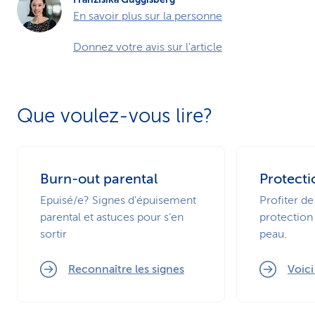
En savoir plus sur la personne
Donnez votre avis sur l'article
Que voulez-vous lire?
Burn-out parental
Protecti
Epuisé/e? Signes d’épuisement
Profiter de
parental et astuces pour s’en
protection 
sortir
peau.
Reconnaître les signes
Voic