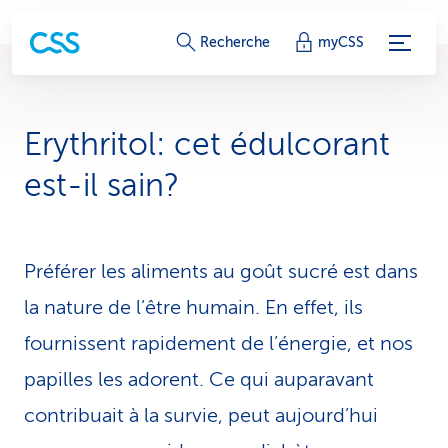
L
Recherche
myCSS
i
e
Erythritol: cet édulcorant
n
est-il sain?
s
d
Préférer les aliments au goût sucré est dans
e
la nature de l’être humain. En effet, ils
s
fournissent rapidement de l’énergie, et nos
e
papilles les adorent. Ce qui auparavant
r
contribuait à la survie, peut aujourd’hui
v