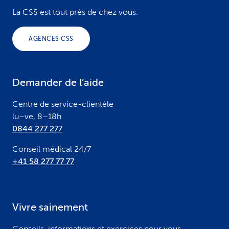
o
La CSS est tout près de chez vous.
o
AGENCES CSS
t
e
Demander de l’aide
r
Centre de service-clientèle
lu–ve, 8–18h
0844 277 277
Conseil médical 24/7
+41 58 277 77 77
Vivre sainement