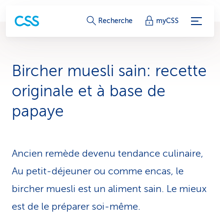
L
Recherche
myCSS
i
e
Bircher muesli sain: recette
n
originale et à base de
s
papaye
d
e
Ancien remède devenu tendance culinaire,
s
Au petit-déjeuner ou comme encas, le
e
bircher muesli est un aliment sain. Le mieux
r
est de le préparer soi-même.
v