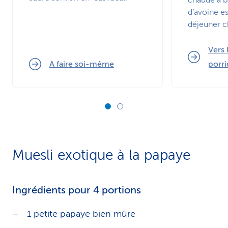
chaude à b
d’avoine es
déjeuner c
Vers 
A faire soi-même
porr
Muesli exotique à la papaye
Ingrédients pour 4 portions
1 petite papaye bien mûre