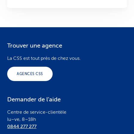
Trouver une agence
F
o
La CSS est tout près de chez vous.
o
AGENCES CSS
t
e
Demander de l’aide
r
Centre de service-clientèle
lu–ve, 8–18h
0844 277 277