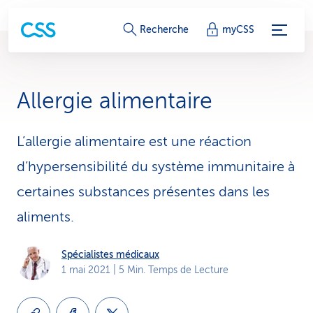
L
Recherche
myCSS
i
e
Allergie alimentaire
n
s
L’allergie alimentaire est une réaction
d’hypersensibilité du système immunitaire à
d
certaines substances présentes dans les
e
aliments.
s
e
Spécialistes médicaux
1 mai 2021
| 5 Min. Temps de Lecture
r
v