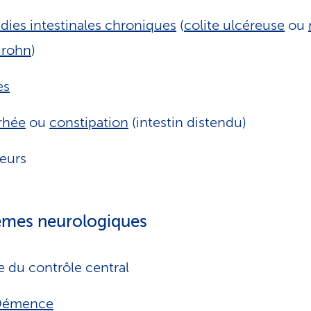
dies intestinales chroniques
(
colite ulcéreuse
ou
Crohn
)
ès
rhée
ou
constipation
(intestin distendu)
eurs
èmes neurologiques
e du contrôle central
Démence