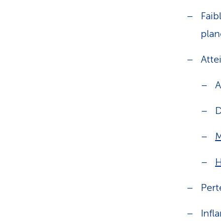
Faib
plan
Atte
A
D
M
H
Pert
Infl