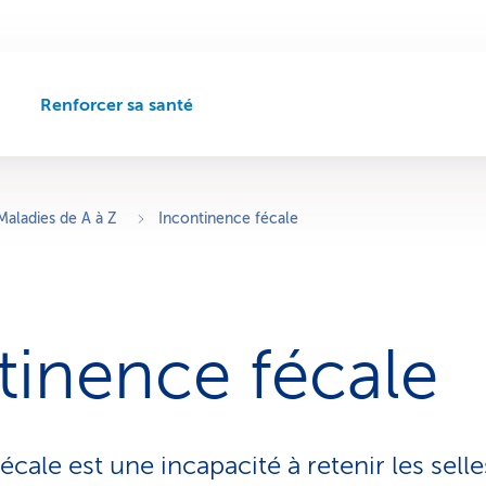
Renforcer sa santé
C
h
e
m
i
Maladies de A à Z
Incontinence fécale
n
d
e
n
a
tinence fécale
v
i
g
a
t
écale est une incapacité à retenir les selle
i