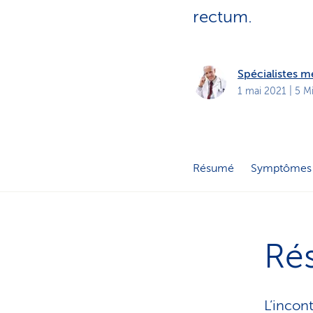
t
s
rectum.
p
r
i
v
é
Spécialistes 
s
1 mai 2021
| 5 M
Résumé
Symptômes
Ré
L’incont