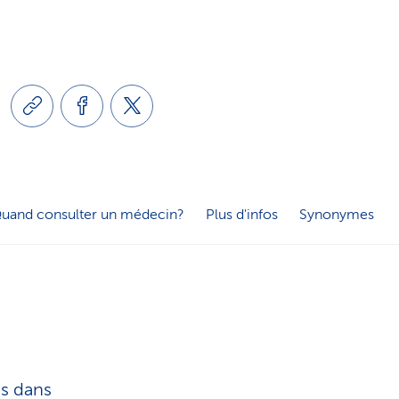
e
o
s
n
e
l
r
i
v
uand consulter un médecin?
Plus d'infos
Synonymes
n
i
g
c
u
e
es dans