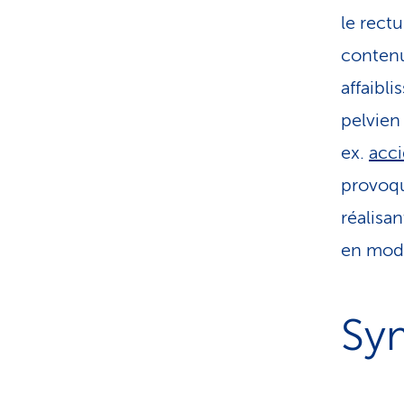
le rect
contenu
affaibl
pelvien
ex.
acci
provoqu
réalisa
en modi
Sy