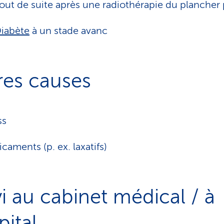
out de suite après une radiothérapie du plancher 
iabète
à un stade avanc
res causes
ss
caments (p. ex. laxatifs)
vi au cabinet médical / à
pital