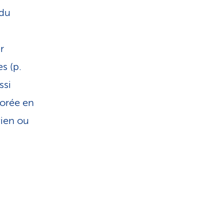
i
 du
s
r
t
s (p.
i
ssi
iorée en
q
vien ou
u
e