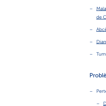
Mala
de 
Abc
Diar
Tum
Probl
Pert