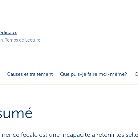
o
n
a
c
t
médicaux
i
in. Temps de Lecture
f
Causes et traitement
Que puis-je faire moi-même?
Q
sumé
inence fécale est une incapacité à retenir les sell