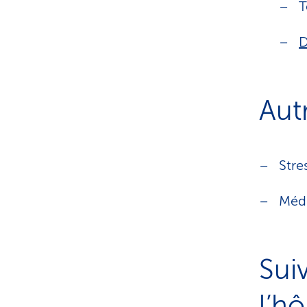
T
D
Aut
Stre
Médi
Sui
l’hô