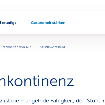
l erledigt
Gesundheit stärken
A
k
t
i
v
Krankheiten von A-Z
Stuhlinkontinenz
e
r
N
a
v
inkontinenz
i
g
a
t
i
z ist die mangelnde Fähigkeit, den Stuhl
o