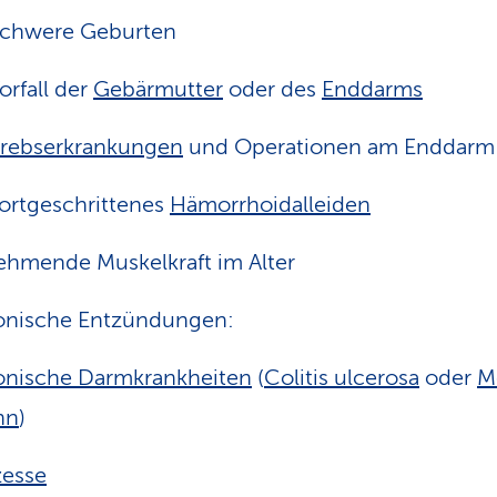
chwere Geburten
orfall der
Gebärmutter
oder des
Enddarms
rebserkrankungen
und Operationen am Enddarm
ortgeschrittenes
Hämorrhoidalleiden
hmende Muskelkraft im Alter
onische Entzündungen:
onische Darmkrankheiten
(
Colitis ulcerosa
oder
M
hn
)
zesse