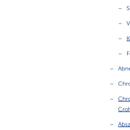
S
V
K
F
Abne
Chr
Chr
Cro
Abs