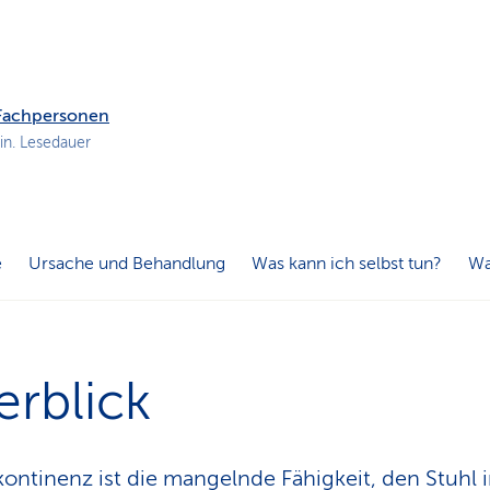
n
.
s
p
f
a
 Fachpersonen
d
in. Lesedauer
e
Ursache und Behandlung
Was kann ich selbst tun?
Wa
rblick
kontinenz ist die mangelnde Fähigkeit, den Stuhl 