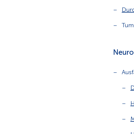
Durc
Tum
Neuro
Ausf
H
M