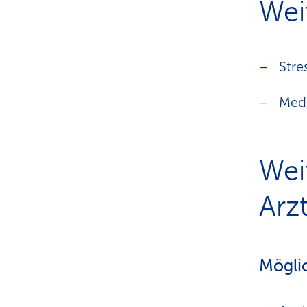
Wei
Stre
Medi
Wei
Arzt
Mögli