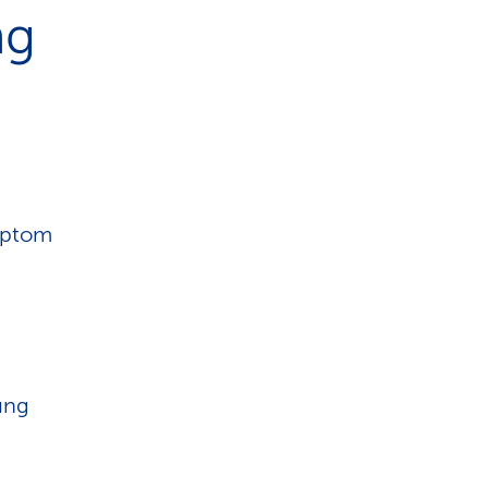
ng
ymptom
ung