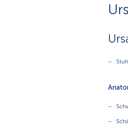
Ur
Urs
Stuh
Anato
Sch
Schä