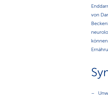
Enddar
von Dar
Beckenb
neurolo
können 
Ernähru
Sy
Unwi