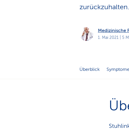
a
t
zurückzuhalten
k
u
n
d
e
Medizinische
n
1. Mai 2021
| 5 M
Überblick
Symptom
Übe
Stuhlin