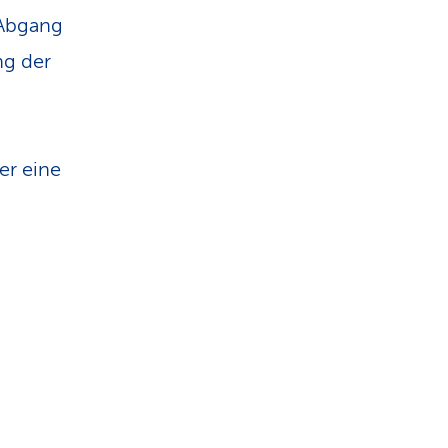
n
 Abgang
ng der
er eine