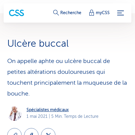
L
Recherche
myCSS
i
e
Ulcère buccal
n
s
On appelle aphte ou ulcère buccal de
petites altérations douloureuses qui
d
touchent principalement la muqueuse de la
e
bouche.
s
e
Spécialistes médicaux
1 mai 2021
| 5 Min. Temps de Lecture
r
v