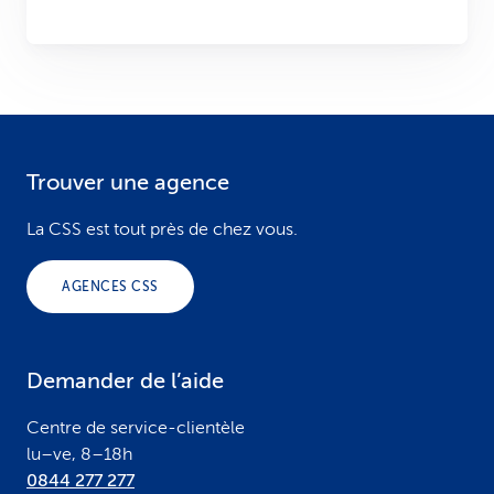
Trouver une agence
F
o
La CSS est tout près de chez vous.
o
AGENCES CSS
t
e
Demander de l’aide
r
Centre de service-clientèle
lu–ve, 8–18h
0844 277 277