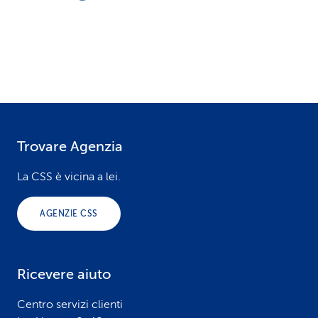
Trovare Agenzia
F
o
La CSS è vicina a lei.
o
AGENZIE CSS
t
e
Ricevere aiuto
r
Centro servizi clienti