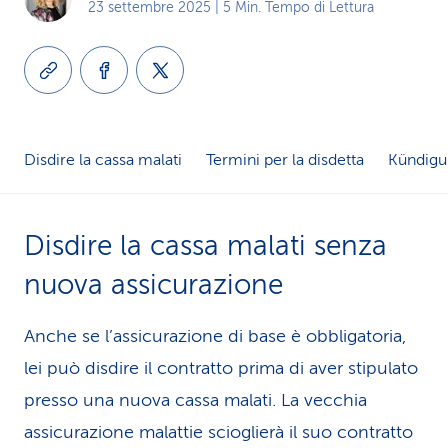
23 settembre 2025
| 5 Min. Tempo di Lettura
i
d
i
s
Disdire la cassa malati
Termini per la disdetta
Kündigu
e
r
Disdire la cassa malati senza
v
nuova assicurazione
i
Anche se l’assicurazione di base è obbligatoria,
z
lei può disdire il contratto prima di aver stipulato
i
presso una nuova cassa malati. La vecchia
o
assicurazione malattie scioglierà il suo contratto