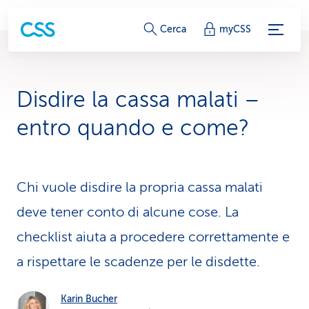
c
Cerca
myCSS
o
l
Disdire la cassa malati –
l
entro quando e come?
e
g
Chi vuole disdire la propria cassa malati
a
deve tener conto di alcune cose. La
m
checklist aiuta a procedere correttamente e
e
a rispettare le scadenze per le disdette.
n
t
Karin Bucher