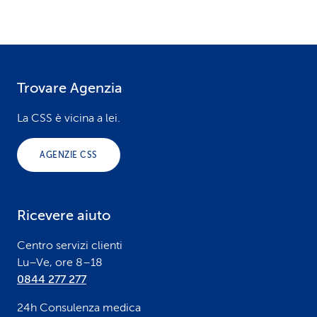
Trovare Agenzia
F
o
La CSS è vicina a lei.
o
AGENZIE CSS
t
e
Ricevere aiuto
r
Centro servizi clienti
Lu–Ve, ore 8–18
0844 277 277
24h Consulenza medica