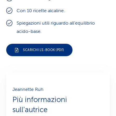
i
Con 10 ricette alcaline.
d
Spiegazioni utili riguardo all’equilibrio
i
acido-base.
s
e
SCARICHI L'E-BOOK (PDF)
r
v
i
z
Jeannette Ruh
i
Più informazioni
o
sull’autrice