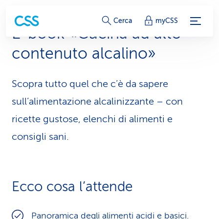
c
Cerca
myCSS
E-book «Cucina ad alto
o
contenuto alcalino»
l
l
Scopra tutto quel che c’è da sapere
e
sull’alimentazione alcalinizzante – con
g
ricette gustose, elenchi di alimenti e
consigli sani.
a
m
e
Ecco cosa l’attende
n
t
Panoramica degli alimenti acidi e basici.