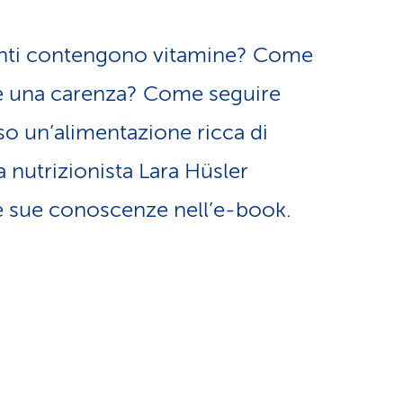
a
o
m
enti contengono vitamine? Come
n
e una carenza? Come seguire
e
o un’alimentazione ricca di
e
n
 nutrizionista Lara Hüsler
l
t
e sue conoscenze nell’e-book.
i
i
n
d
g
i