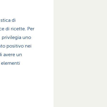
stica di
e di ricette. Per
 privilegia uno
nto positivo nei
di avere un
i elementi