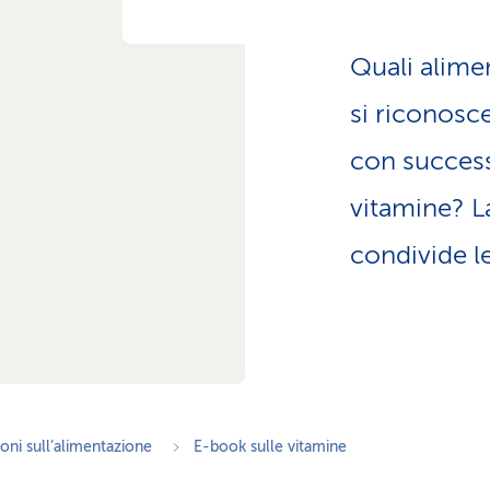
z
i
o
Quali alim
n
e
si riconosc
a
t
con success
t
i
vitamine? La
v
condivide l
o
oni sull’alimentazione
E-book sulle vitamine