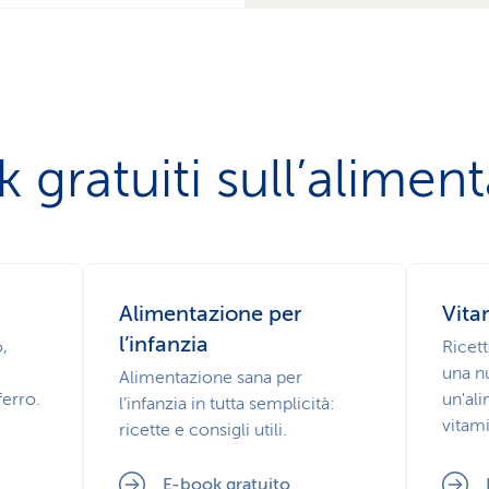
 gratuiti sull’alimen
Alimentazione per
Vita
l’infanzia
o,
Ricett
una nu
Alimentazione sana per
ferro.
un'al
l’infanzia in tutta semplicità:
vitam
ricette e consigli utili.
E-book gratuito