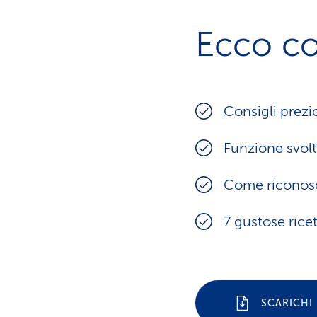
Ecco co
Consigli prezi
Funzione svolta
Come riconosc
7 gustose rice
SCARICHI 