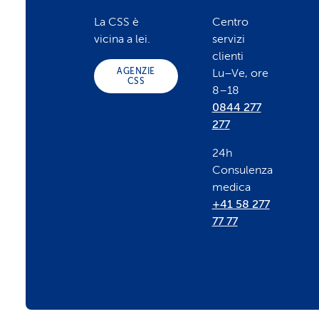
o
La CSS è
Centro
vicina a lei.
servizi
o
clienti
AGENZIE
Lu–Ve, ore
CSS
8–18
t
0844 277
277
e
24h
Consulenza
r
medica
+41 58 277
77 77