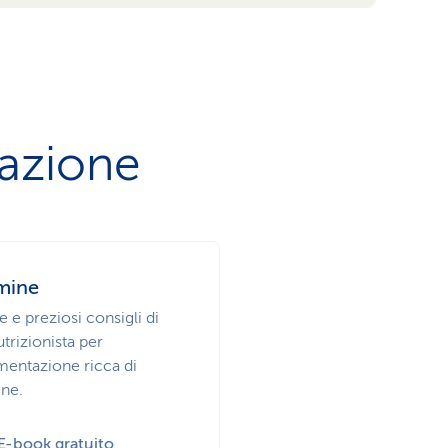
tazione
mine
e e preziosi consigli di
trizionista per
imentazione ricca di
ine.
E-book gratuito