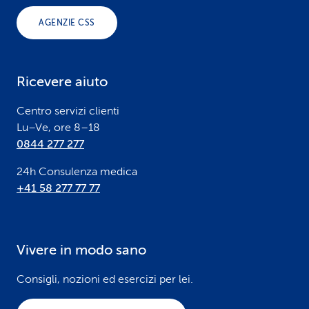
o
AGENZIE CSS
t
e
Ricevere aiuto
r
Centro servizi clienti
Lu–Ve, ore 8–18
0844 277 277
24h Consulenza medica
+41 58 277 77 77
Vivere in modo sano
Consigli, nozioni ed esercizi per lei.