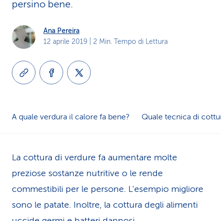
persino bene.
i
d
Ana Pereira
12 aprile 2019
| 2 Min. Tempo di Lettura
i
s
e
r
A quale verdura il calore fa bene?
Quale tecnica di cottu
v
i
La cottura di verdure fa aumentare molte
z
preziose sostanze nutritive o le rende
i
commestibili per le persone. L’esempio migliore
sono le patate. Inoltre, la cottura degli alimenti
o
uccide germi e batteri dannosi.