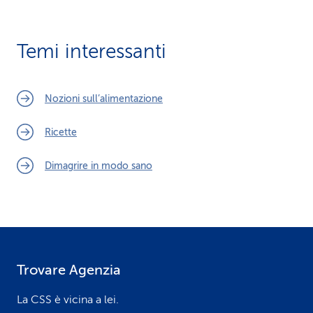
Temi interessanti
Nozioni sull’alimentazione
Ricette
Dimagrire in modo sano
Trovare Agenzia
F
o
La CSS è vicina a lei.