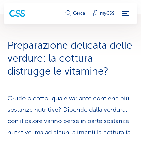
c
Cerca
myCSS
o
l
Preparazione delicata delle
l
verdure: la cottura
e
distrugge le vitamine?
g
a
Crudo o cotto: quale variante contiene più
m
sostanze nutritive? Dipende dalla verdura;
e
con il calore vanno perse in parte sostanze
n
nutritive, ma ad alcuni alimenti la cottura fa
t