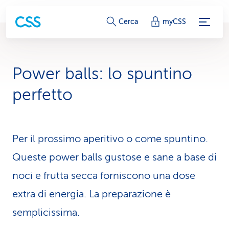
c
Cerca
myCSS
o
l
Power balls: lo spuntino
l
perfetto
e
g
Per il prossimo aperitivo o come spuntino.
a
Queste power balls gustose e sane a base di
m
noci e frutta secca forniscono una dose
e
extra di energia. La preparazione è
n
semplicissima.
t