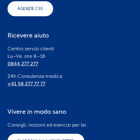
o
AGENZIE CSS
t
e
Ricevere aiuto
r
Centro servizi clienti
Lu–Ve, ore 8–18
0844 277 277
24h Consulenza medica
+41 58 277 77 77
Vivere in modo sano
Consigli, nozioni ed esercizi per lei.