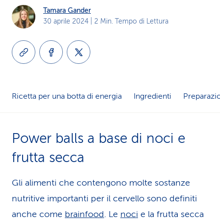
Tamara Gander
i
30 aprile 2024
| 2 Min. Tempo di Lettura
d
i
s
e
Ricetta per una botta di energia
Ingredienti
Preparazi
r
v
Power balls a base di noci e
i
frutta secca
z
Gli alimenti che contengono molte sostanze
i
nutritive importanti per il cervello sono definiti
o
anche come
brainfood
. Le
noci
e la frutta secca