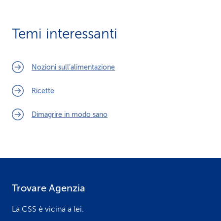
Temi interessanti
Nozioni sull’alimentazione
Ricette
Dimagrire in modo sano
Trovare Agenzia
F
o
La CSS è vicina a lei.