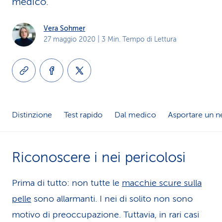
medico.
i
Vera Sohmer
d
27 maggio 2020
| 3 Min. Tempo di Lettura
i
s
e
r
Distinzione
Test rapido
Dal medico
Asportare un n
v
i
Riconoscere i nei pericolosi
z
Prima di tutto: non tutte le
macchie scure sulla
i
pelle
sono allarmanti. I nei di solito non sono
o
motivo di preoccupazione. Tuttavia, in rari casi