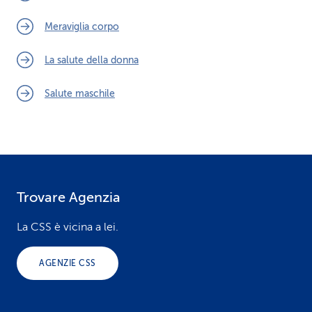
Meraviglia corpo
La salute della donna
Salute maschile
Trovare Agenzia
F
o
La CSS è vicina a lei.
o
AGENZIE CSS
t
e