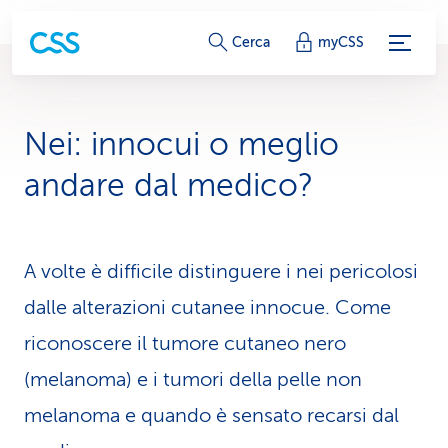
c
Cerca
myCSS
o
l
Nei: innocui o meglio
l
andare dal medico?
e
g
A volte è difficile distinguere i nei pericolosi
a
dalle alterazioni cutanee innocue. Come
m
riconoscere il tumore cutaneo nero
e
(melanoma) e i tumori della pelle non
n
melanoma e quando è sensato recarsi dal
t