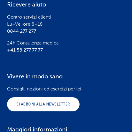
Ricevere aiuto
r
Centro servizi clienti
Lu–Ve, ore 8–18
0844 277 277
24h Consulenza medica
+41 58 277 77 77
Vivere in modo sano
Consigli, nozioni ed esercizi per lei.
SI ABBONI ALLA NEWSLETTER
Maggiori informazioni