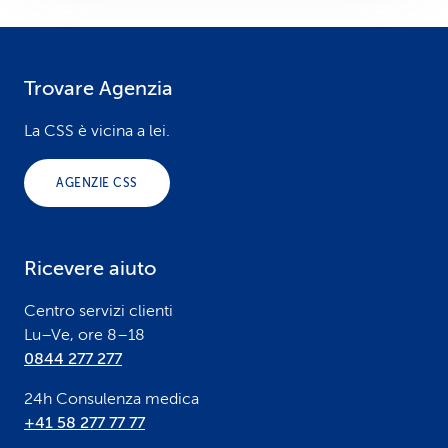
Trovare Agenzia
F
o
La CSS è vicina a lei.
o
AGENZIE CSS
t
e
Ricevere aiuto
r
Centro servizi clienti
Lu–Ve, ore 8–18
0844 277 277
24h Consulenza medica
+41 58 277 77 77