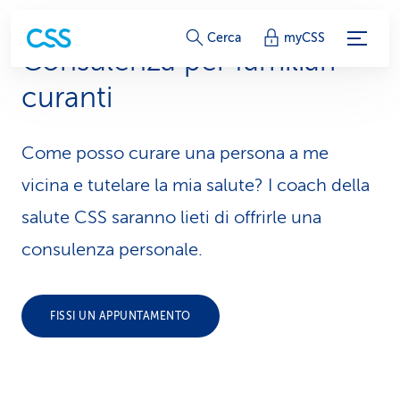
c
Cerca
myCSS
Consulenza per familiari
o
curanti
l
l
Come posso curare una persona a me
e
vicina e tutelare la mia salute? I coach della
g
salute CSS saranno lieti di offrirle una
consulenza personale.
a
m
e
FISSI UN APPUNTAMENTO
n
t