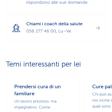
prossimi passi da intraprendere.
rispondono alle sue domande.
Chiami i coach della salute
058 277 46 00, Lu–Ve
Temi interessanti per lei
Prendersi cura di un
Cure pal
familiare
Chi può ai
noi vicine s
Un lavoro prezioso, ma
quali sono 
impegnativo. Come