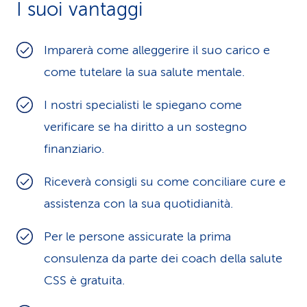
I suoi vantaggi
i
d
Imparerà come alleggerire il suo carico e
i
come tutelare la sua salute mentale.
s
I nostri specialisti le spiegano come
e
verificare se ha diritto a un sostegno
finanziario.
r
v
Riceverà consigli su come conciliare cure e
assistenza con la sua quotidianità.
i
z
Per le persone assicurate la prima
i
consulenza da parte dei coach della salute
CSS è gratuita.
o