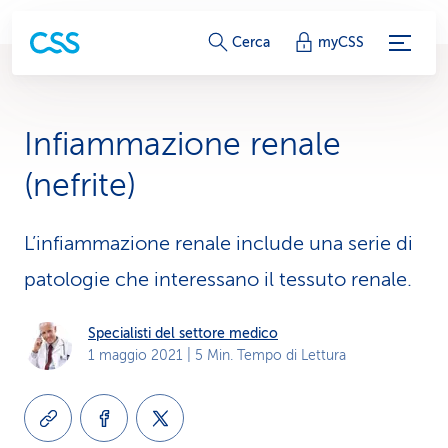
c
Cerca
myCSS
o
l
Infiammazione renale
l
(nefrite)
e
g
L’infiammazione renale include una serie di
patologie che interessano il tessuto renale.
a
m
Specialisti del settore medico
e
1 maggio 2021
| 5 Min. Tempo di Lettura
n
t