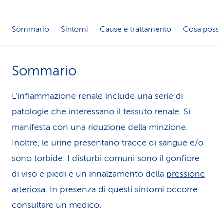
i
Sommario
Sintomi
Cause e trattamento
Cosa poss
d
i
Sommario
s
e
L’infiammazione renale include una serie di
r
patologie che interessano il tessuto renale. Si
v
manifesta con una riduzione della minzione.
Inoltre, le urine presentano tracce di sangue e/o
i
sono torbide. I disturbi comuni sono il gonfiore
z
di viso e piedi e un innalzamento della
pressione
i
arteriosa
. In presenza di questi sintomi occorre
o
consultare un medico.