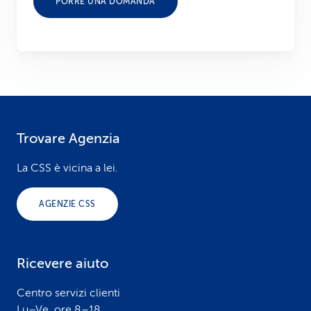
PORRE UNA DOMANDA
Trovare Agenzia
F
o
La CSS è vicina a lei.
o
AGENZIE CSS
t
e
Ricevere aiuto
r
Centro servizi clienti
Lu–Ve, ore 8–18