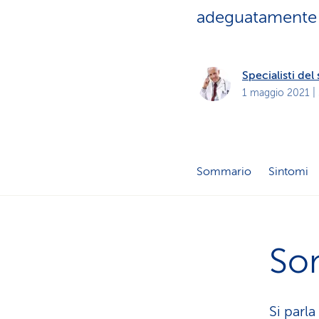
i
p
adeguatamente l
r
i
v
a
t
Specialisti de
i
1 maggio 2021
|
Sommario
Sintomi
So
Si parl