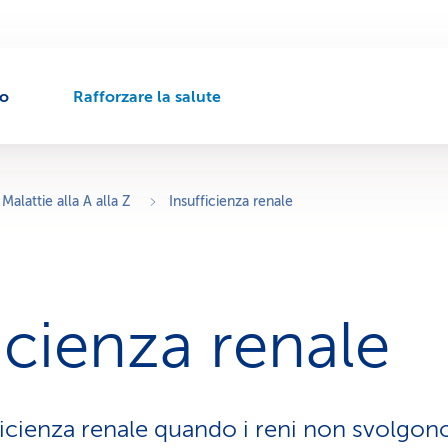
to
Rafforzare la salute
P
e
r
c
o
Malattie alla A alla Z
Insufficienza renale
r
s
o
d
i
icienza renale
n
a
v
i
g
fficienza renale quando i reni non svolgon
a