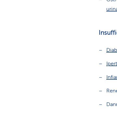
urin
Insuff
Diab
Iper
Infi
Rene
Dann