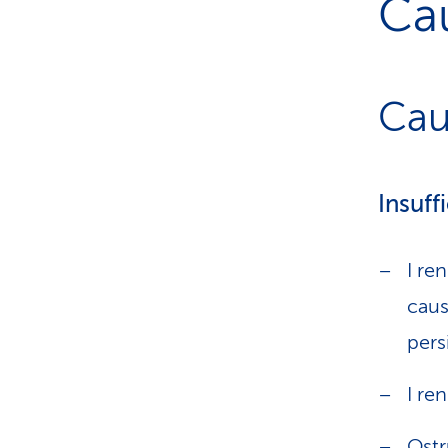
Ca
Cau
Insuff
I re
caus
pers
I re
Ostr