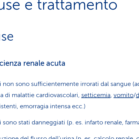
use e trattamento
se
icienza renale acuta
ni non sono sufficientemente irrorati dal sangue (ad
a di malattie cardiovascolari,
setticemia
,
vomito
/
d
istenti, emorragia intensa ecc.)
ni sono stati danneggiati (p. es. infarto renale, farm
uzione del flusso dell’urina (p. es.
calcolo renale, 