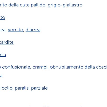
rito della cute pallido, grigio-giallastro
ito
sea,
vomito
,
diarrea
cardite
mia
o confusionale, crampi, obnubilamento della cosc
a
icolio, paralisi parziale