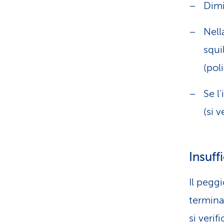
Dimi
Nell
squi
(poli
Se l
(si 
Insuff
Il pegg
termina
si verif