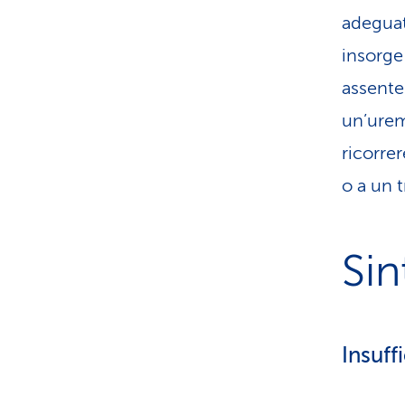
adeguat
insorge
assente
un’uremi
ricorrer
o a un t
Si
Insuff