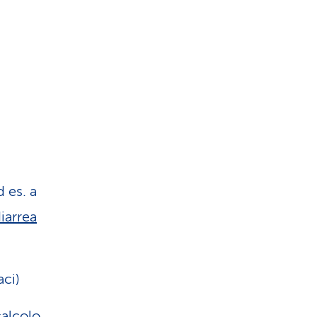
 es. a
iarrea
aci)
calcolo