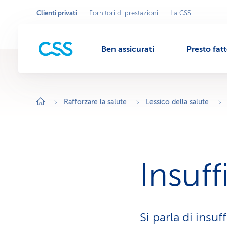
Clienti privati
Fornitori di prestazioni
La CSS
Seleziona
A
r
l'area
M
e
commerciale
a
c
Ben assicurati
Presto fat
o
e
m
m
e
r
n
c
i
Rafforzare la salute
Lessico della salute
a
l
u
e
a
t
t
i
v
Insuff
a
:
C
l
i
e
n
Si parla di insu
t