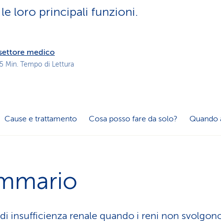
z
e loro principali funzioni.
i
o
n
e
l settore medico
a
 5 Min. Tempo di Lettura
t
t
i
v
o
Cause e trattamento
Cosa posso fare da solo?
Quando 
mmario
a di insufficienza renale quando i reni non svolgon