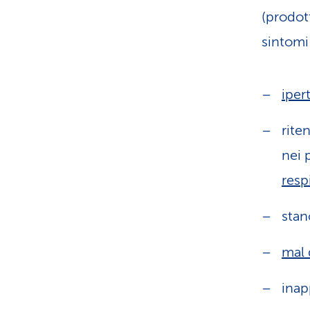
(prodot
sintomi
iper
rite
nei 
resp
stan
mal 
inap