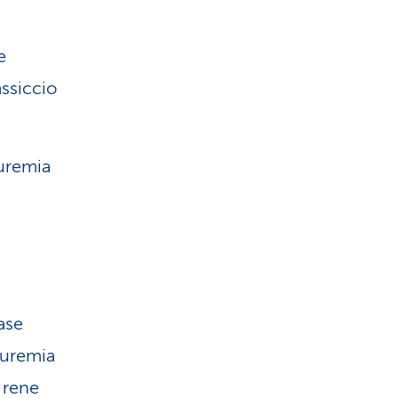
e
ssiccio
'uremia
ase
L’uremia
l rene