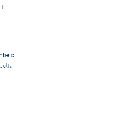
 I
ambe o
icoltà