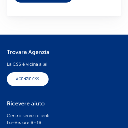
Trovare Agenzia
F
o
La CSS è vicina a lei.
o
AGENZIE CSS
t
e
Ricevere aiuto
r
Centro servizi clienti
Lu–Ve, ore 8–18