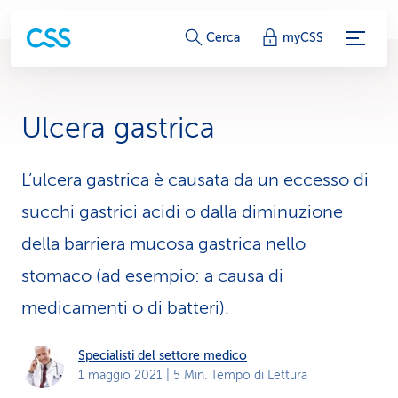
c
Cerca
myCSS
o
l
Ulcera gastrica
l
e
L’ulcera gastrica è causata da un eccesso di
succhi gastrici acidi o dalla diminuzione
g
della barriera mucosa gastrica nello
a
stomaco (ad esempio: a causa di
m
medicamenti o di batteri).
e
n
Specialisti del settore medico
1 maggio 2021
| 5 Min. Tempo di Lettura
t