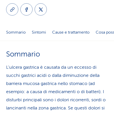
i
d
i
Sommario
Sintomi
Cause e trattamento
Cosa poss
s
e
Sommario
r
v
L’ulcera gastrica è causata da un eccesso di
succhi gastrici acidi o dalla diminuzione della
i
barriera mucosa gastrica nello stomaco (ad
z
esempio: a causa di medicamenti o di batteri). I
i
disturbi principali sono i dolori ricorrenti, sordi o
o
lancinanti nella zona gastrica. Se questi dolori si