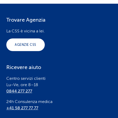
Trovare Agenzia
F
o
La CSS è vicina a lei.
o
AGENZIE CSS
t
e
Ricevere aiuto
r
Centro servizi clienti
Lu–Ve, ore 8–18
0844 277 277
24h Consulenza medica
+41 58 277 77 77