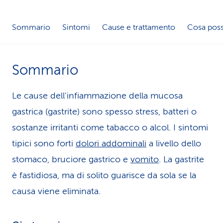
i
Sommario
Sintomi
Cause e trattamento
Cosa poss
d
i
Sommario
s
e
Le cause dell'infiammazione della mucosa
r
gastrica (gastrite) sono spesso stress, batteri o
sostanze irritanti come tabacco o alcol. I sintomi
v
tipici sono forti
dolori addominali
a livello dello
i
stomaco, bruciore gastrico e
vomito
. La gastrite
z
è fastidiosa, ma di solito guarisce da sola se la
i
causa viene eliminata.
o