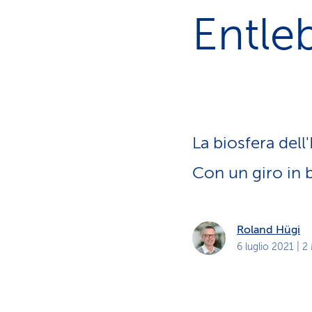
i
p
Entle
r
i
v
a
t
i
La biosfera dell'
Con un giro in b
Roland Hügi
6 luglio 2021
| 2