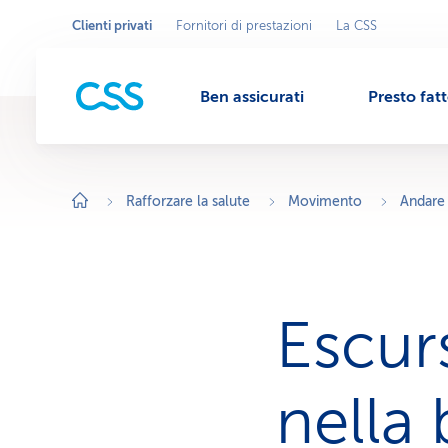
Clienti privati
Fornitori di prestazioni
La CSS
Seleziona
A
r
l'area
M
e
commerciale
a
c
Ben assicurati
Presto fat
o
e
m
m
e
r
n
c
i
Rafforzare la salute
Movimento
Andare 
a
l
u
e
a
t
t
i
v
Escurs
a
:
C
l
i
nella 
e
n
t