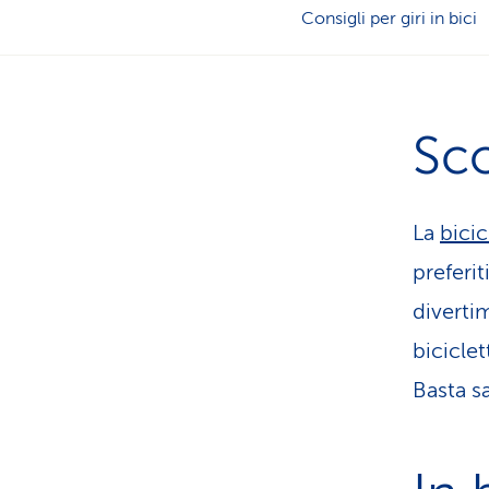
Consigli per giri in bici
Sco
La
bicic
preferit
divertim
bicicle
Basta sa