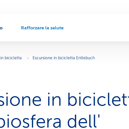
to
Rafforzare la salute
P
e
r
c
o
in bicicletta
Escursione in bicicletta Entlebuch
r
s
o
d
i
ione in bici­clet
n
a
v
i
biosfera dell'
g
a