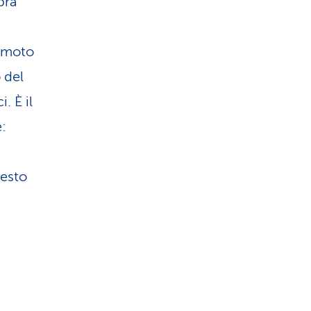
bra
i moto
 del
. È il
e:
uesto
a