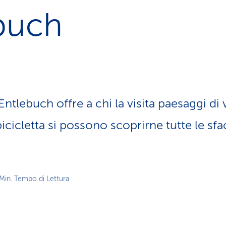
z
buch
i
o
n
e
a
t
t
i
Entlebuch offre a chi la visita paesaggi di 
v
o
icicletta si possono scoprirne tutte le sfa
 Min. Tempo di Lettura