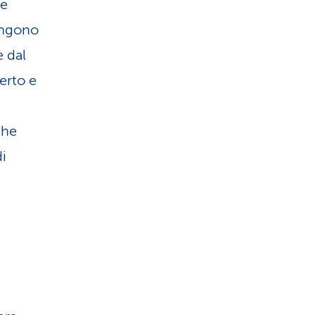
 e
iungono
 dal
erto e
che
di