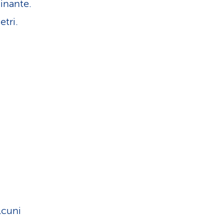
inante.
etri.
lcuni