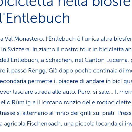
bicicletta nella biosfe
l'Entlebuch
la Val Monastero, l’Entlebuch è l’unica altra biosfe
n Svizzera. Iniziamo il nostro tour in bicicletta an
i dell'Entle­buch, a Schachen, nel Canton Lucerna, 
are il passo Rengg. Già dopo poche centinaia di me
secondaria permette il piacere di andare in bici qu
ver lasciare strada alle auto. Però, si sale... Il mo
cello Rümlig e il lontano ronzio delle motociclette 
asse si alternano al frinio dei grilli sui prati. Pres
a agricola Fischen­bach, una piccola locanda ci inv