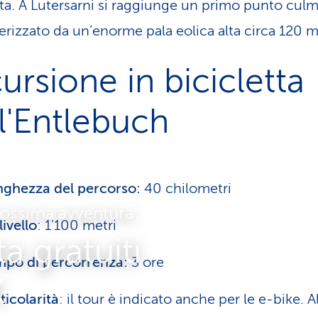
ta. A Lutersarni si raggiunge un primo punto culm
terizzato da un’enorme pala eolica alta circa 120 m
ursione in bici­cletta
l'Entlebuch
ghezza del percorso:
40 chilometri
prossima avventura
livello
: 1'100 metri
a gra­tui­ti
po di percorrenza:
3 ore
X
ticolarità
: il tour è indicato anche per le e-bike. A