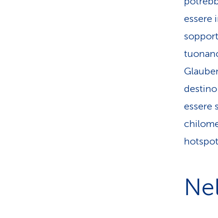
potrebb
essere 
sopport
tuonano
Glauben­
destino 
essere 
chilomet
hotspot
Nel