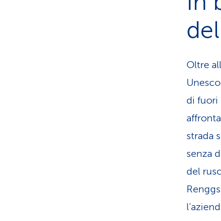
In 
del
Oltre al
Unesco i
di fuor
affront
strada 
senza do
del rus
Renggstr
l’aziend