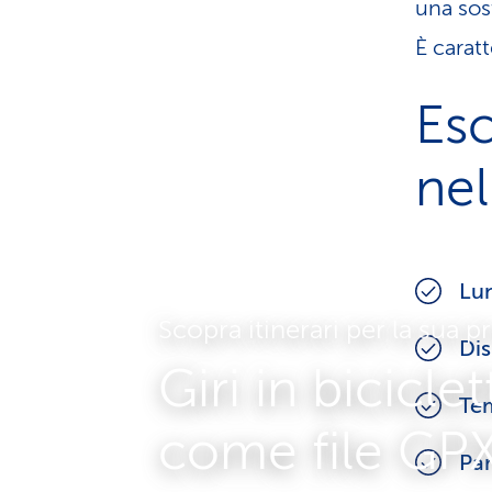
una sos
È carat
Esc
nel
Lun
Scopra itinerari per la sua 
Dis
Giri in biciclett
Tem
come file GP
Par