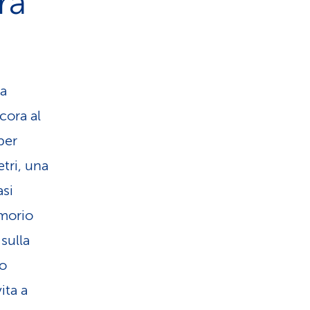
ra
ra
cora al
per
tri, una
asi
rmorio
sulla
so
ita a