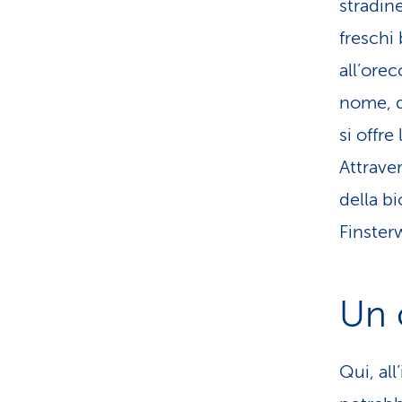
stradin
freschi
all’ore
nome, q
si offre
Attraver
della bi
Finster
Un 
Qui, all