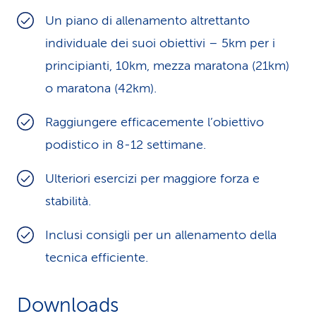
i
Un piano di allenamento al­tret­tan­to
individuale dei suoi obiettivi – 5km per i
d
prin­ci­pian­ti, 10km, mezza maratona (21km)
i
o maratona (42km).
s
Raggiungere efficacemente l’obiettivo
e
podistico in 8-12 settimane.
r
Ulteriori esercizi per maggiore forza e
v
stabilità.
i
Inclusi consigli per un allenamento della
z
tecnica efficiente.
i
o
Downloads