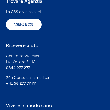
Trovare Agenzia
F
o
La CSS è vicina a lei.
o
AGENZIE CSS
t
e
Ricevere aiuto
r
Centro servizi clienti
Lu–Ve, ore 8–18
0844 277 277
24h Consulenza medica
+41 58 277 77 77
Vivere in modo sano