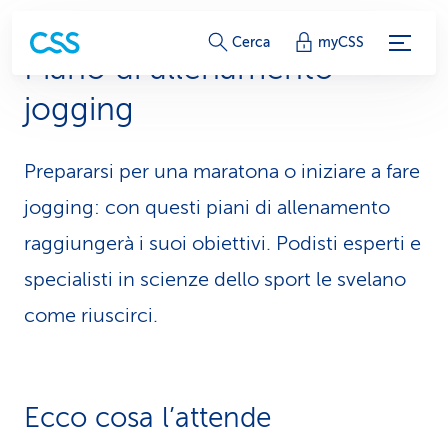
c
Cerca
myCSS
Piano di allenamento
o
jogging
l
l
Prepararsi per una maratona o iniziare a fare
e
jogging: con questi piani di allenamento
g
rag­giun­ge­rà i suoi obiettivi. Podisti esperti e
specialisti in scienze dello sport le svelano
a
come riuscirci.
m
e
n
Ecco cosa l’attende
t