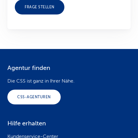
FRAGE STELLEN
Agentur finden
F
o
Die CSS ist ganz in Ihrer Nähe.
o
CSS-AGENTUREN
t
e
Hilfe erhalten
r
Kundenservice-Center