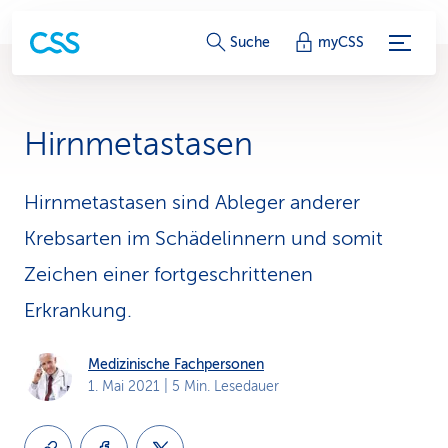
S
Suche
myCSS
e
r
Hirnmetastasen
v
i
Hirnmetastasen sind Ableger anderer
Krebsarten im Schädelinnern und somit
c
Zeichen einer fortgeschrittenen
e
Erkrankung.
-
L
Medizinische Fachpersonen
1. Mai 2021
| 5 Min. Lesedauer
i
n