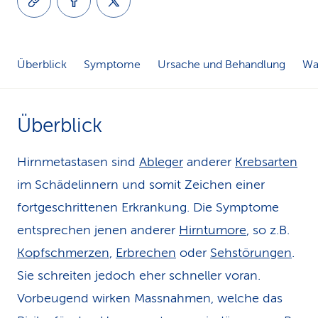
k
s
Überblick
Symptome
Ursache und Behandlung
Was
Überblick
Hirnmetastasen sind
Ableger
anderer
Krebsarten
im Schädelinnern und somit Zeichen einer
fortgeschrittenen Erkrankung. Die Symptome
entsprechen jenen anderer
Hirntumore
, so z.B.
Kopfschmerzen
,
Erbrechen
oder
Sehstörungen
.
Sie schreiten jedoch eher schneller voran.
Vorbeugend wirken Massnahmen, welche das