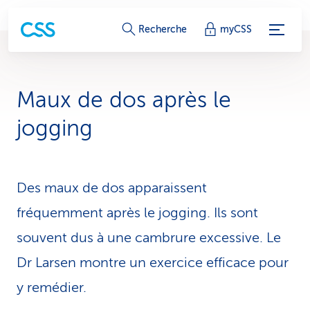
L
Recherche
myCSS
i
e
Maux de dos après le
n
jogging
s
d
Des maux de dos apparaissent
e
fréquemment après le jogging. Ils sont
s
souvent dus à une cambrure excessive. Le
e
Dr Larsen montre un exercice efficace pour
r
y remédier.
v