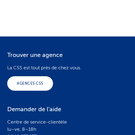
Trouver une agence
F
o
La CSS est tout près de chez vous.
o
AGENCES CSS
t
e
Demander de l’aide
r
Centre de service-clientèle
lu–ve, 8–18h