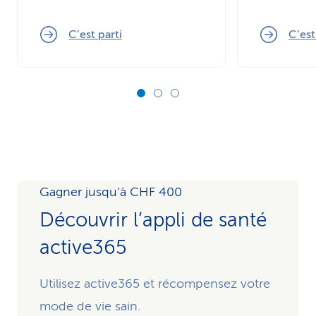
C’est parti
C’est
Gagner jusqu’à CHF 400
Découvrir l’appli de santé
active365
Utilisez active365 et récompensez votre
mode de vie sain.