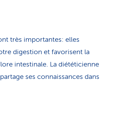
e
o
s
n
e
ont très importantes: elles
l
r
tre digestion et favorisent la
i
v
flore intestinale. La diététicienne
 partage ses connaissances dans
n
i
g
c
u
e