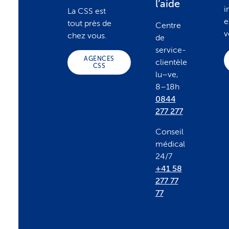
l’aide
i
La CSS est
o
e
tout près de
Centre
v
chez vous.
de
t
service-
AGENCES
clientèle
CSS
lu–ve,
e
8–18h
0844
r
277 277
Conseil
médical
24/7
+41 58
277 77
77