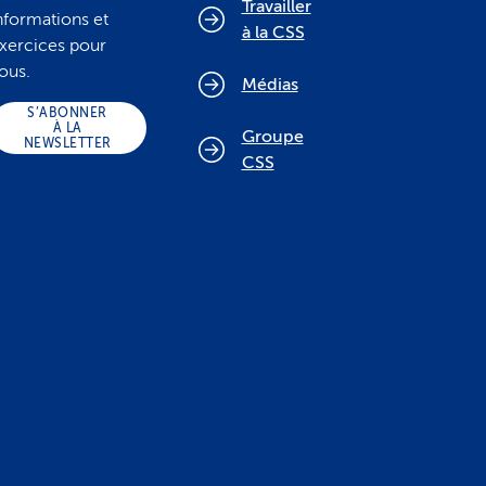
Travailler
nformations et
à la CSS
xercices pour
ous.
Médias
S’ABONNER
À LA
Groupe
NEWSLETTER
CSS