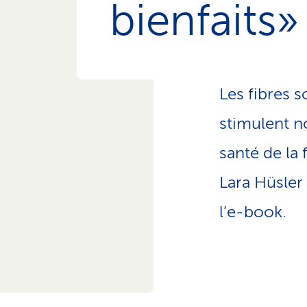
bienfaits»
o
n
a
c
t
i
Les fibres s
f
stimulent no
santé de la 
Lara Hüsler
l’e-book.