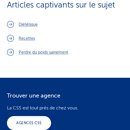
Articles captivants sur le sujet
Diététique
Recettes
Perdre du poids sainement
Trouver une agence
F
o
La CSS est tout près de chez vous.
o
AGENCES CSS