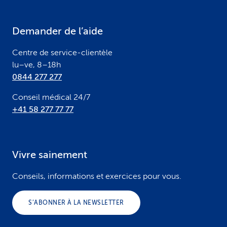
t
e
Demander de l’aide
r
Centre de service-clientèle
lu–ve, 8–18h
0844 277 277
Conseil médical 24/7
+41 58 277 77 77
Vivre sainement
Conseils, informations et exercices pour vous.
S’ABONNER À LA NEWSLETTER