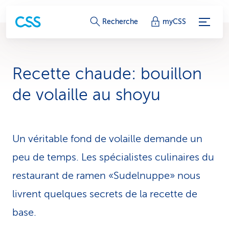
L
Recherche
myCSS
i
e
Recette chaude: bouil­lon
n
de volaille au shoyu
s
d
Un véritable fond de volaille demande un
e
peu de temps. Les spécialistes cu­linaires du
s
restaurant de ramen «Sudel­nuppe» nous
e
livrent quelques secrets de la recette de
r
base.
v