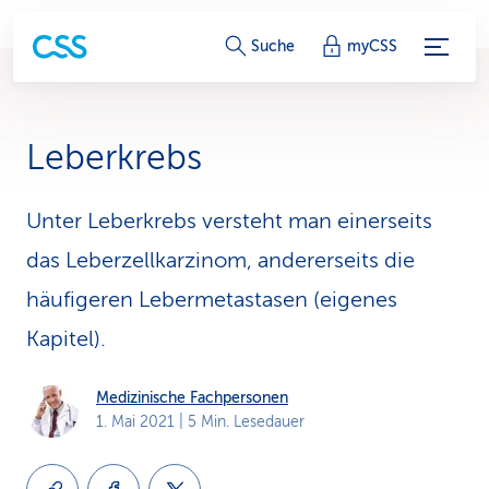
S
Suche
myCSS
e
r
Leberkrebs
v
i
Unter Leberkrebs versteht man einerseits
das Leberzellkarzinom, andererseits die
c
häufigeren Lebermetastasen (eigenes
e
Kapitel).
-
L
Medizinische Fachpersonen
1. Mai 2021
| 5 Min. Lesedauer
i
n