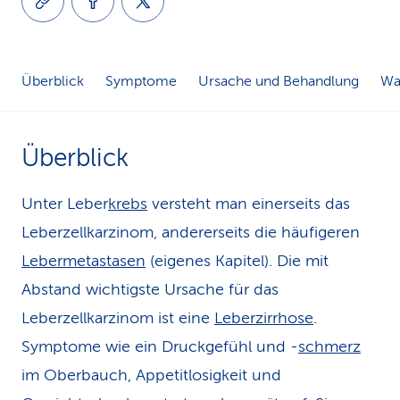
k
s
Überblick
Symptome
Ursache und Behandlung
Was
Überblick
Unter Leber
krebs
versteht man einerseits das
Leberzellkarzinom, andererseits die häufigeren
Lebermetastasen
(eigenes Kapitel). Die mit
Abstand wichtigste Ursache für das
Leberzellkarzinom ist eine
Leberzirrhose
.
Symptome wie ein Druckgefühl und -
schmerz
im Oberbauch, Appetitlosigkeit und