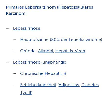
Primäres Leberkarzinom (Hepatozelluläres
Karzinom)
Leberzirrhose
Hauptursache (80% der Leberkarzinome)
Gründe:
Alkohol
,
Hepatitis-Viren
Leberzirrhose-unabhängig
Chronische Hepatitis B
Fettleberkrankheit
(
Adipositas
,
Diabetes
Typ II
)