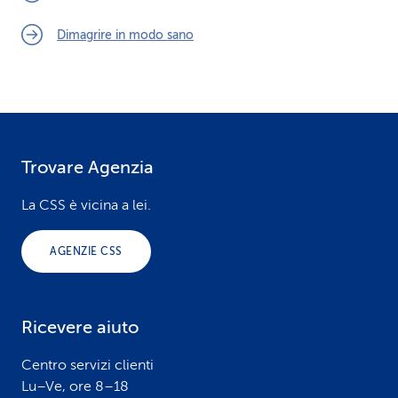
Dimagrire in modo sano
Trovare Agenzia
F
o
La CSS è vicina a lei.
o
AGENZIE CSS
t
e
Ricevere aiuto
r
Centro servizi clienti
Lu–Ve, ore 8–18