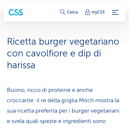
c
Cerca
myCSS
o
l
Ricetta burger vegeta­riano
l
con cavolfiore e dip di
e
harissa
g
a
Buono, ricco di proteine e anche
m
croccante: il re della griglia Mitch mostra la
e
sua ricetta preferita per i burger vegetariani
n
e svela quali spezie e ingredienti sono
t