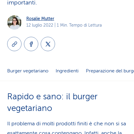
importanti.
i
d
Rosalie Mutter
12 luglio 2022
| 1 Min. Tempo di Lettura
i
s
e
r
Burger vegetariano
Ingredienti
Preparazione del burg
v
i
Rapido e sano: il burger
z
vegetariano
i
Il problema di molti prodotti finiti è che non si sa
o
esattamente cosa contengano. Infatti, anche la