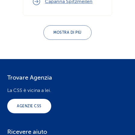
Capanna Spitzmeilen
MOSTRA DI PIÙ
Trovare Agenzia
F
o
La CSS è vicina a lei.
o
AGENZIE CSS
t
e
Ricevere aiuto