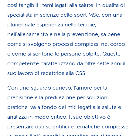
così tangibili i temi legati alla salute. In qualità di
i
specialista in scienze dello sport MSc. con una
d
pluriennale esperienza nelle terapie,
i
nell'allenamento e nella prevenzione, sa bene
s
come si svolgono processi complessi nel corpo
e come si sentono le persone colpite. Queste
e
competenze caratterizzano da oltre sette anni il
r
suo lavoro di redattrice alla CSS.
v
Con uno sguardo curioso, l'amore per la
i
precisione e la predilezione per soluzioni
z
pratiche, va a fondo dei miti legati alla salute e
i
analizza in modo critico. Il suo obiettivo è
o
presentare dati scientifici e tematiche complesse