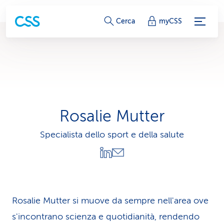
c
Cerca
myCSS
o
l
l
e
Rosalie Mutter
g
Specialista dello sport e della salute
a
m
e
n
Rosalie Mutter si muove da sempre nell'area ove
s'incontrano scienza e quotidianità, rendendo
t