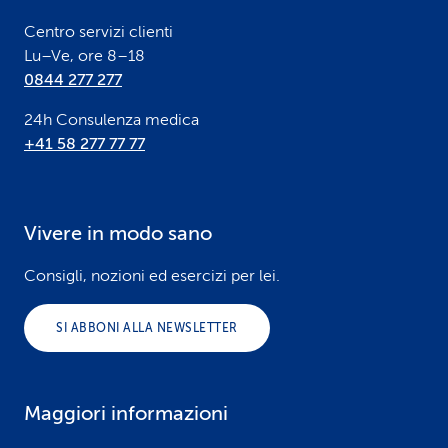
r
Centro servizi clienti
Lu–Ve, ore 8–18
0844 277 277
24h Consulenza medica
+41 58 277 77 77
Vivere in modo sano
Consigli, nozioni ed esercizi per lei.
SI ABBONI ALLA NEWSLETTER
Maggiori informazioni