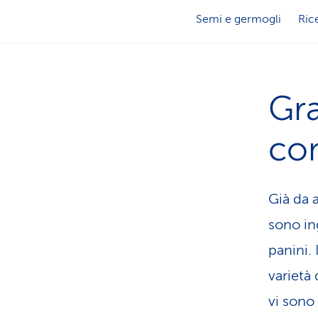
Semi e germogli
Ric
Gra
co
Già da 
sono ing
panini.
varietà 
vi sono 