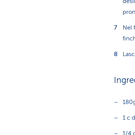
desi
pron
Nel 
finc
Lasc
Ingre
180g
1 c d
1/4 