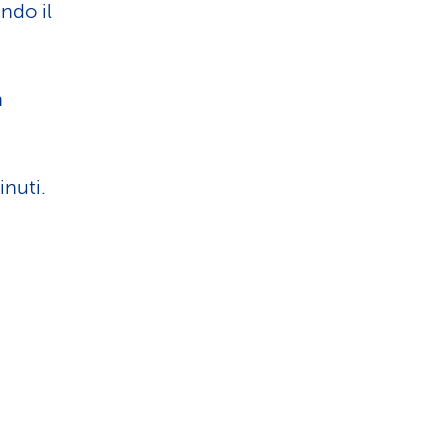
ndo il
n
inuti.
a