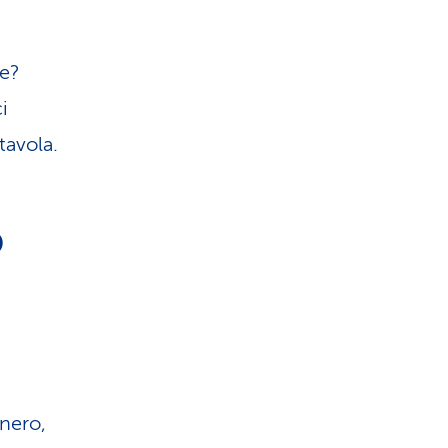
le?
i
tavola.
o
 nero,