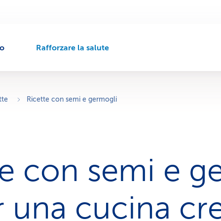
to
Rafforzare la salute
P
e
r
c
o
tte
Ricette con semi e germogli
r
s
o
d
i
te con semi e 
n
a
v
i
r una cucina cr
g
a