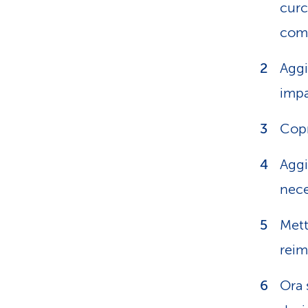
curc
comp
Aggi
impa
Copr
Aggi
nece
Mett
reim
Ora 