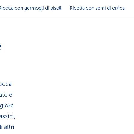
u
s
Ricetta con germogli di piselli
Ricetta con semi di ortica
i
e
s
r
e
t
v
i
i
c
zucca
z
­te e
a
i
ggiore
assici,
o
i altri