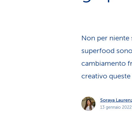
i
p
r
i
v
a
t
i
Non per niente 
superfood sono 
cambiamento fre
creativo queste 
Soraya Lauren
13 gennaio 2022