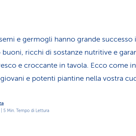
z
i
o
n
e
a
semi e germogli hanno grande successo in
t
t
buoni, ricchi di sostanze nutritive e gar
i
v
sco e croc­can­te in tavola. Ecco come i
o
giovani e potenti piantine nella vostra cu
za
| 5 Min. Tempo di Lettura