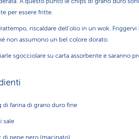
derata. A questo punto le chips di grano duro son
te per essere fritte.
frattempo, riscaldare dell’olio in un wok. Friggervi 
hé non assumono un bel colore dorato.
iarle sgocciolare su carta assorbente e saranno pr
dienti
 di farina di grano duro fine
i sale
c di pepe nero (macinato)