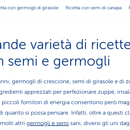
etta con germogli di girasole
Ricetta con semi di canapa
nde varietà di ricett
n semi e germogli
anni, germogli di crescione, semi di girasole e di 
redienti apprezzati per perfezionare zuppe, in­sa­la
 I piccoli fornitori di energia consentono però ma
di quanto si possa pensare. Infatti, oltre a questi cl
molti altri
germogli e semi
sani, diversi gli uni dagl