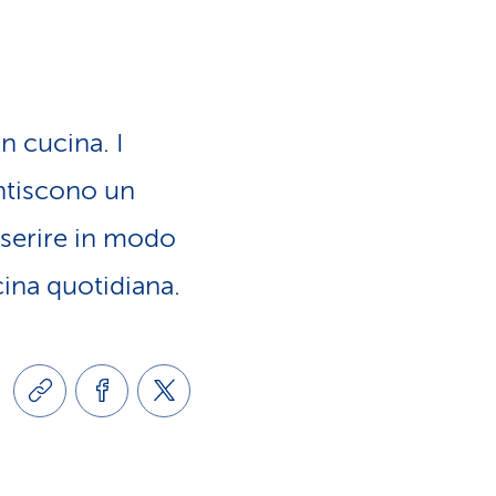
a
o
m
n
e
 cucina. I
e
n
antiscono un
l
nserire in modo
t
cina quotidiana.
i
i
n
d
g
i