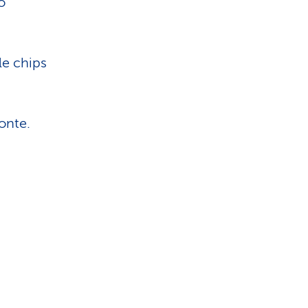
o
le chips
onte.