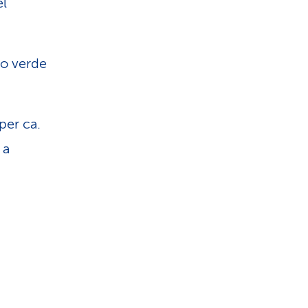
el
io verde
per ca.
 a