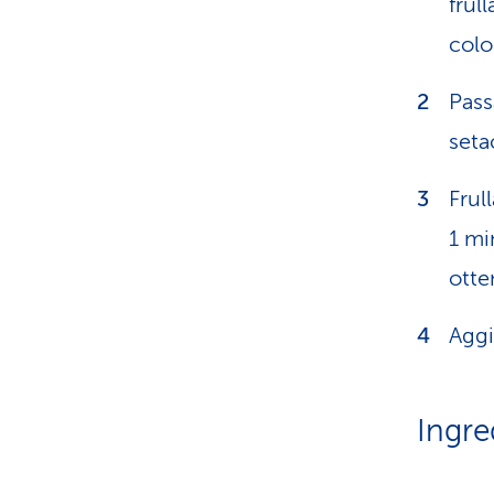
frul
colo
Pass
seta
Frul
1 mi
otte
Aggi
Ingre