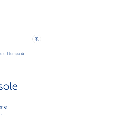
e e il tempo di
sole
er e