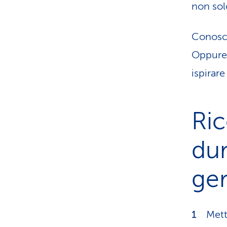
non sol
Conosce
Oppure 
ispirare
Ric
du
ger
Mett