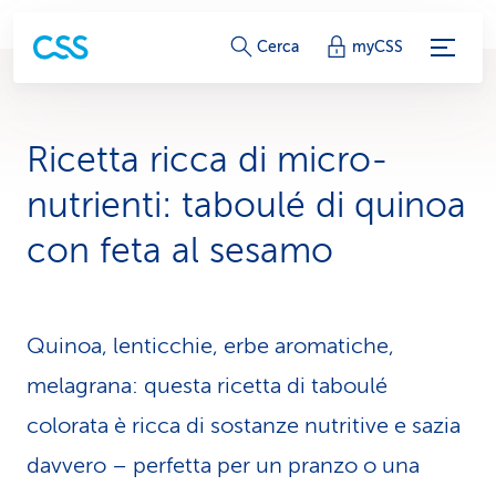
c
Cerca
myCSS
o
l
Ricetta ricca di micro­
l
nutrienti: taboulé di quinoa
e
con feta al sesamo
g
a
Quinoa, lenticchie, erbe aromatiche,
m
melagrana: questa ricetta di taboulé
e
colorata è ricca di sostanze nutritive e sazia
n
davvero – perfetta per un pranzo o una
t