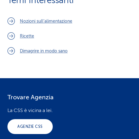
Temi interessanti
Nozioni sull’alimentazione
Ricette
Dimagrire in modo sano
Trovare Agenzia
F
o
La CSS è vicina a lei.
o
AGENZIE CSS
t