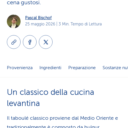
cena gustosi.
i
d
Pascal Bischof
25 maggio 2026
| 3 Min. Tempo di Lettura
i
s
e
r
Provenienza
Ingredienti
Preparazione
Sostanze nut
v
i
Un classico della cucina
z
levantina
i
Il taboulé classico proviene dal Medio Oriente e
o
tradizionalmente è composto da bulgur,