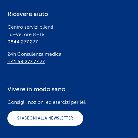
e
Ricevere aiuto
r
Centro servizi clienti
Lu–Ve, ore 8–18
0844 277 277
24h Consulenza medica
+41 58 277 77 77
Vivere in modo sano
Consigli, nozioni ed esercizi per lei.
SI ABBONI ALLA NEWSLETTER