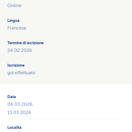
i
Online
corsi
di
quest’anno
Francese
sul
tema
«Capire
24.02.2026
il
burnout»
con
già effettuato
il
link
all’iscrizione.
06.03.2026,
13.03.2026