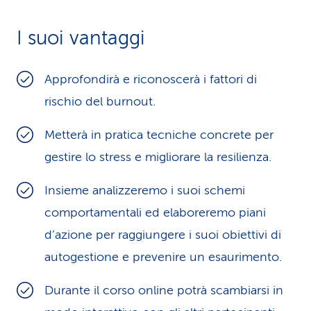
i
I suoi vantaggi
d
i
Approfondirà e riconoscerà i fattori di
s
rischio del burnout.
e
Metterà in pratica tecniche concrete per
r
gestire lo stress e migliorare la resilienza.
v
Insieme analizzeremo i suoi schemi
i
comportamentali ed elaboreremo piani
z
d’azione per raggiungere i suoi obiettivi di
autogestione e prevenire un esaurimento.
i
o
Durante il corso online potrà scambiarsi in