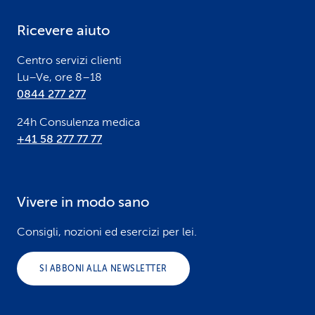
e
Ricevere aiuto
r
Centro servizi clienti
Lu–Ve, ore 8–18
0844 277 277
24h Consulenza medica
+41 58 277 77 77
Vivere in modo sano
Consigli, nozioni ed esercizi per lei.
SI ABBONI ALLA NEWSLETTER