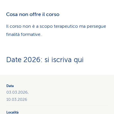
Cosa non offre il corso
Il corso non è a scopo terapeutico ma persegue
finalità formative.
Date 2026: si iscriva qui
La
tabella
fornisce
03.03.2026,
una
10.03.2026
panoramica
di
tutti