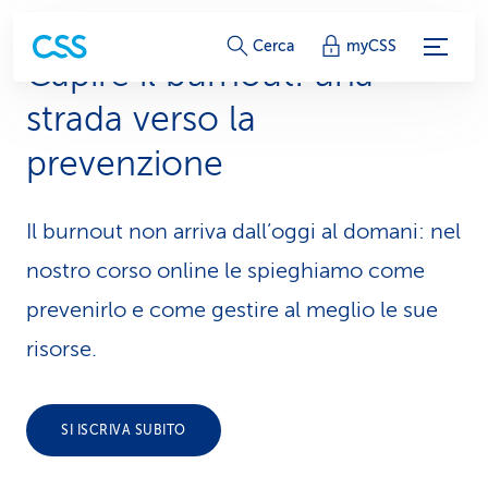
c
Cerca
myCSS
Capire il burnout: una
o
strada verso la
l
prevenzione
l
e
Il burnout non arriva dall’oggi al domani: nel
g
nostro corso online le spieghiamo come
a
prevenirlo e come gestire al meglio le sue
m
risorse.
e
n
SI ISCRIVA SUBITO
t