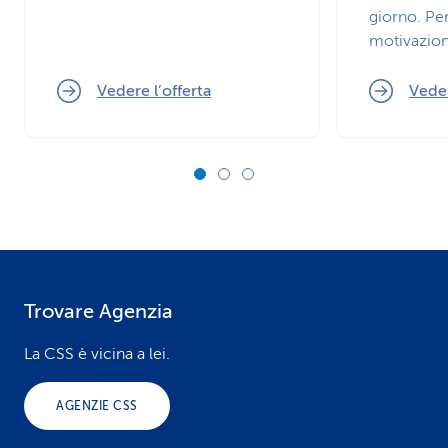
giorno. Pe
motivazion
Vedere l’offerta
Veder
Trovare Agenzia
F
o
La CSS è vicina a lei.
o
AGENZIE CSS
t