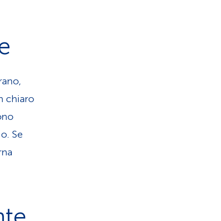
re
rano,
n chiaro
sono
io. Se
rna
nte