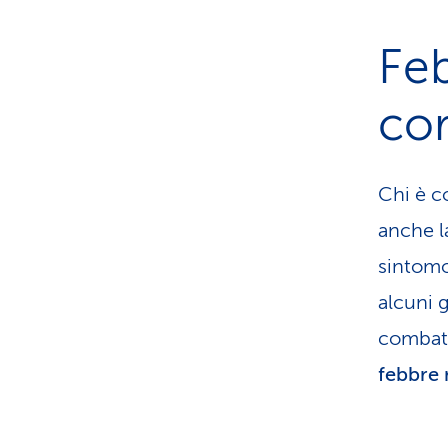
Feb
co
Chi è c
anche l
sintomo
alcuni g
combatte
febbre 