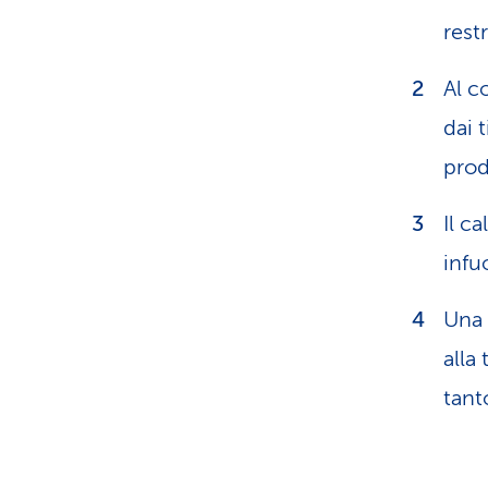
rest
Al c
dai 
prod
Il c
infu
Una 
alla
tant