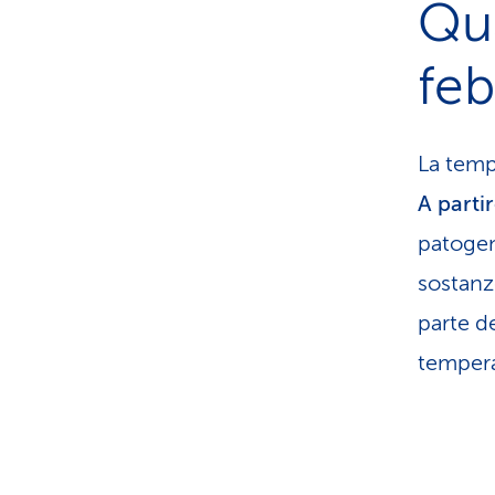
Qua
fe
La temp
A partir
patogen
sostanz
parte de
tempera