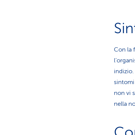
Sin
Con la f
l’organ
indizio
sintomi 
non vi 
nella n
Co