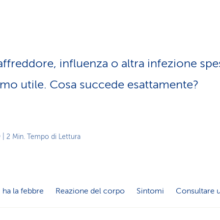
z
i
o
n
e
a
affreddore, influenza o altra infezione sp
t
t
omo utile. Cosa succede esattamente?
i
v
o
9
| 2 Min. Tempo di Lettura
 ha la febbre
Reazione del corpo
Sintomi
Consultare 