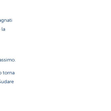
agnati
 la
assimo.
po torna
 Sudare