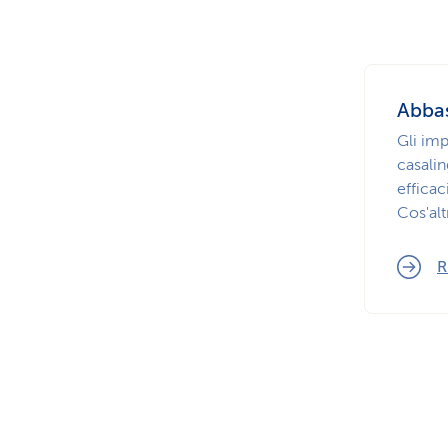
Abbas
Gli im
casali
efficac
Cos'alt
R