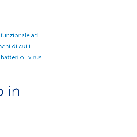
 funzionale ad
hi di cui il
atteri o i virus.
 in