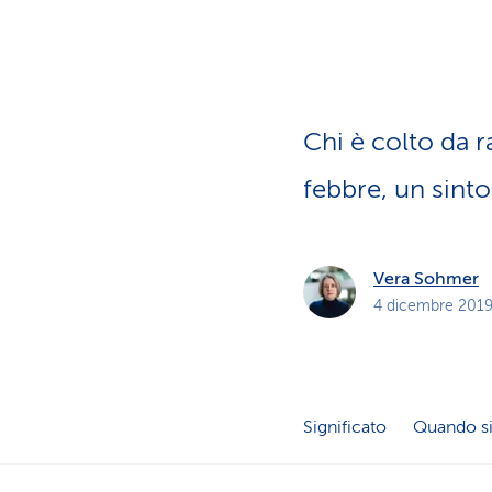
i
p
r
i
v
a
t
i
Chi è colto da r
febbre, un sint
Vera Sohmer
4 dicembre 201
Significato
Quando si