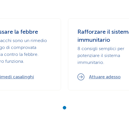
sare la febbre
Rafforzare il siste
immunitario
pacchi sono un rimedio
ngo di comprovata
8 consigli semplici per
ia contro la febbre.
potenziare il sistema
ro funziona.
immunitario.
imedi casalinghi
Attuare adesso