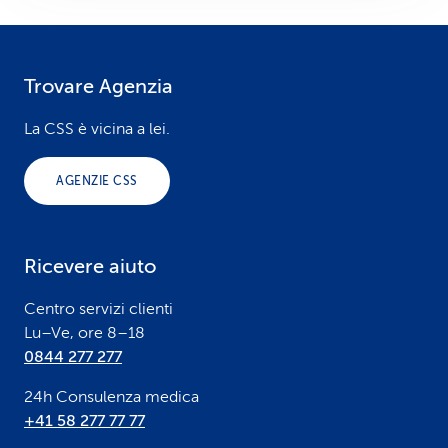
Trovare Agenzia
F
o
La CSS è vicina a lei.
o
AGENZIE CSS
t
e
Ricevere aiuto
r
Centro servizi clienti
Lu–Ve, ore 8–18
0844 277 277
24h Consulenza medica
+41 58 277 77 77