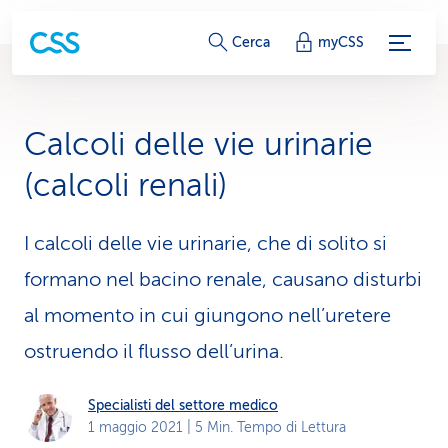
c
Cerca
myCSS
o
l
Calcoli delle vie urinarie
l
(calcoli renali)
e
g
I calcoli delle vie urinarie, che di solito si
formano nel bacino renale, causano disturbi
a
al momento in cui giungono nell’uretere
m
ostruendo il flusso dell’urina.
e
n
Specialisti del settore medico
1 maggio 2021
| 5 Min. Tempo di Lettura
t