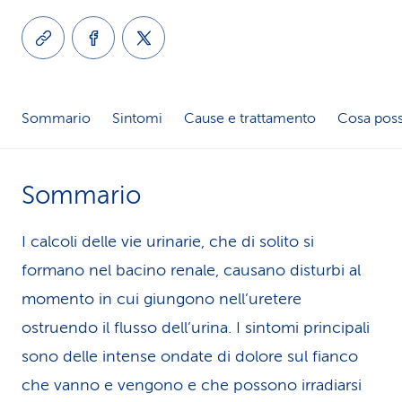
i
d
i
Sommario
Sintomi
Cause e trattamento
Cosa poss
s
e
Sommario
r
v
I calcoli delle vie urinarie, che di solito si
i
formano nel bacino renale, causano disturbi al
momento in cui giungono nell’uretere
z
ostruendo il flusso dell’urina. I sintomi principali
i
sono delle intense ondate di dolore sul fianco
o
che vanno e vengono e che possono irradiarsi