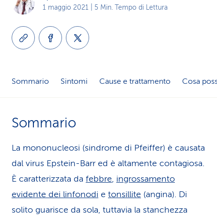
1 maggio 2021
| 5 Min. Tempo di Lettura
i
d
i
s
Sommario
Sintomi
Cause e trattamento
Cosa poss
e
r
Sommario
v
i
La mononucleosi (sindrome di Pfeiffer) è causata
dal virus Epstein-Barr ed è altamente contagiosa.
z
È caratterizzata da
febbre
,
ingrossamento
i
evidente dei linfonodi
e
tonsillite
(angina). Di
o
solito guarisce da sola, tuttavia la stanchezza