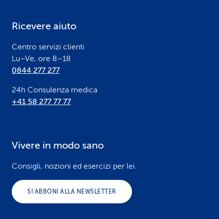
e
Ricevere aiuto
r
Centro servizi clienti
Lu–Ve, ore 8–18
0844 277 277
24h Consulenza medica
+41 58 277 77 77
Vivere in modo sano
Consigli, nozioni ed esercizi per lei.
SI ABBONI ALLA NEWSLETTER