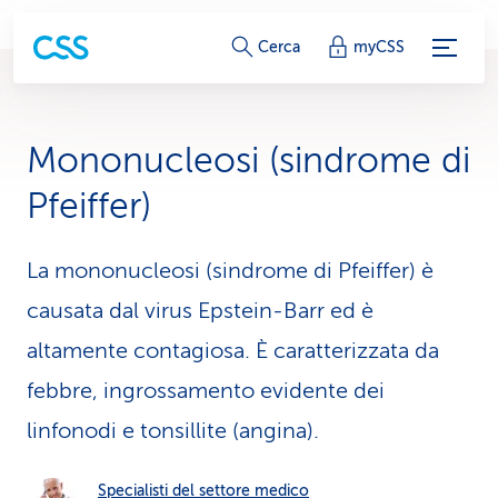
c
Cerca
myCSS
o
l
Mononucleosi (sindrome di
l
Pfeiffer)
e
g
La mononucleosi (sindrome di Pfeiffer) è
causata dal virus Epstein-Barr ed è
a
altamente contagiosa. È caratterizzata da
m
febbre, ingrossamento evidente dei
e
linfonodi e tonsillite (angina).
n
t
Specialisti del settore medico