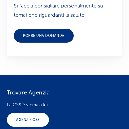
Si faccia consigliare personalmente su
tematiche riguardanti la salute.
PORRE UNA DOMANDA
Trovare Agenzia
F
o
La CSS è vicina a lei.
o
AGENZIE CSS
t