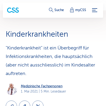
S
Suche
myCSS
e
r
Kinderkrankheiten
v
i
"Kinderkrankheit" ist ein Überbegriff für
Infektionskrankheiten, die hauptsächlich
c
(aber nicht ausschliesslich) im Kindesalter
e
auftreten.
-
L
Medizinische Fachpersonen
1. Mai 2021
| 5 Min. Lesedauer
i
n