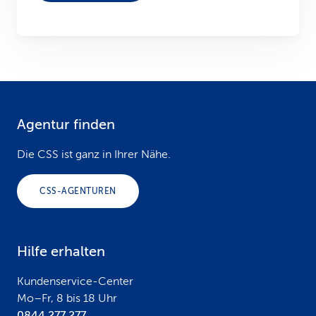
Agentur finden
F
o
Die CSS ist ganz in Ihrer Nähe.
o
CSS-AGENTUREN
t
e
Hilfe erhalten
r
Kundenservice-Center
Mo–Fr, 8 bis 18 Uhr
0844 277 277