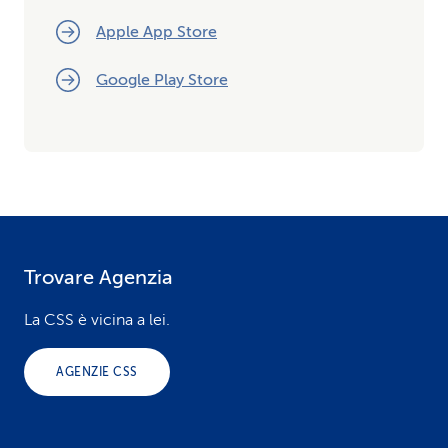
Apple App Store
Google Play Store
Trovare Agenzia
F
o
La CSS è vicina a lei.
o
AGENZIE CSS
t
e