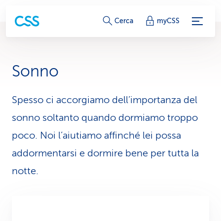
c
Cerca
myCSS
o
l
Sonno
l
e
Spesso ci accorgiamo dell’im­portanza del
sonno soltanto quando dormiamo troppo
g
poco. Noi l’ai­utiamo affinché lei possa
a
addor­mentarsi e dormire bene per tutta la
m
notte.
e
n
t