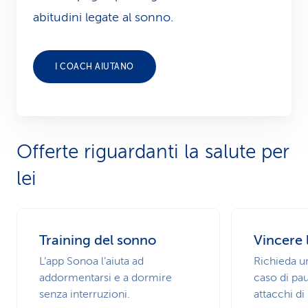
abitudini legate al sonno.
I COACH AIUTANO
Offerte riguardanti la salute per
lei
Training del sonno
Vincere 
L’app Sonoa l’aiuta ad
Richieda un
addormentarsi e a dormire
caso di pa
senza interruzioni.
attacchi di