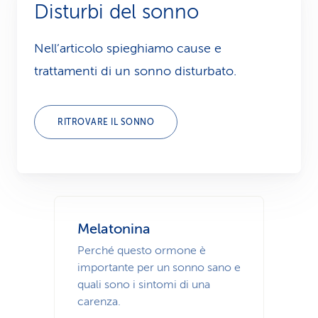
Disturbi del sonno
i
d
Nell’articolo spieghiamo cause e
trattamenti di un sonno disturbato.
i
s
RITROVARE IL SONNO
e
r
v
i
Melatonina
z
Perché questo ormone è
i
importante per un sonno sano e
quali sono i sintomi di una
o
carenza.