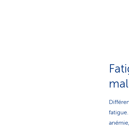
Fat
mal
Différe
fatigue
anémie,