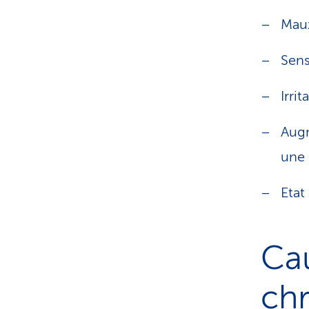
Maux
Sens
Irrit
Augm
une 
Etat
Cau
ch