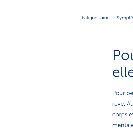
Fatigue saine
Sympt
Pou
ell
Pour be
rêve. Au
corps et
mentale