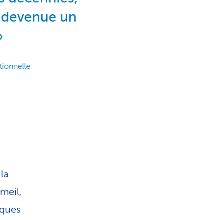
t devenue un
tionnelle
la
mmeil,
iques