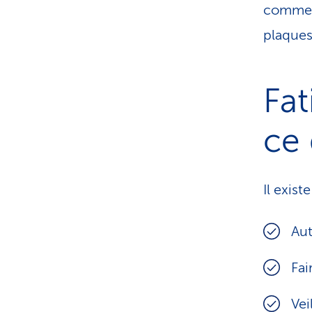
comme 
plaques
Fat
ce 
Il exis
Aut
Fai
Vei