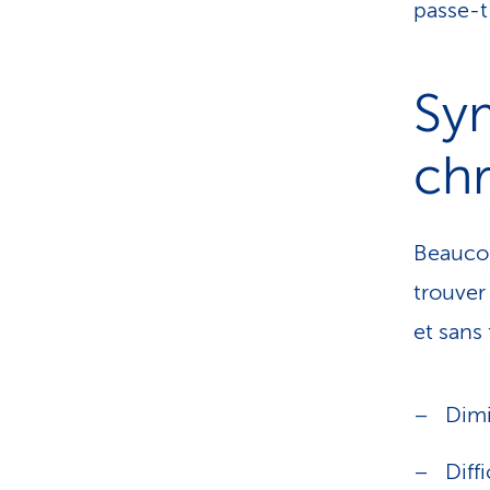
passe-t
Sy
ch
Beaucou
trouver
et sans
Dimi
Diff