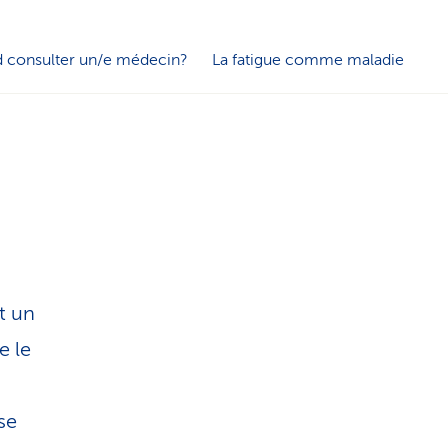
i
s
 consulter un/e médecin?
La fatigue comme maladie
t
i
q
u
t un
e
e le
se