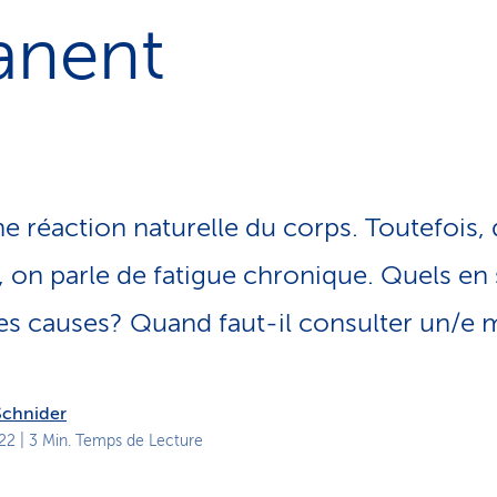
o
anent
n
a
c
t
i
f
ne réaction naturelle du corps. Toutefois, 
 on parle de fatigue chronique. Quels en 
es causes? Quand faut-il consulter un/e
Schnider
22
| 3 Min. Temps de Lecture