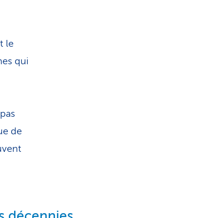
t le
nes qui
 pas
ue de
uvent
s décennies,