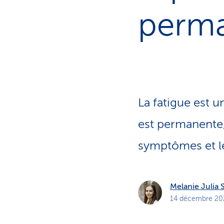
t
s
perm
p
r
i
v
é
s
La fatigue est u
est permanente,
symptômes et l
Melanie Julia 
14 décembre 20