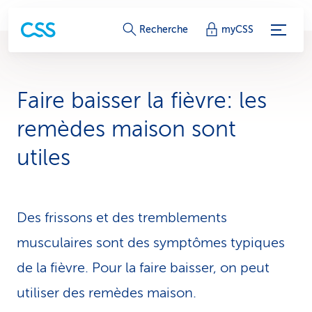
L
Recherche
myCSS
i
e
Faire baisser la fièvre: les
n
remèdes maison sont
s
utiles
d
e
Des frissons et des tremblements
s
musculaires sont des symptômes typiques
e
de la fièvre. Pour la faire baisser, on peut
r
utiliser des remèdes maison.
v