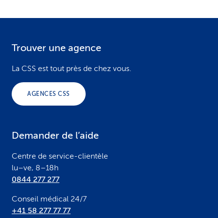
Trouver une agence
F
o
La CSS est tout près de chez vous.
o
AGENCES CSS
t
e
Demander de l’aide
r
Centre de service-clientèle
lu–ve, 8–18h
0844 277 277
Conseil médical 24/7
+41 58 277 77 77