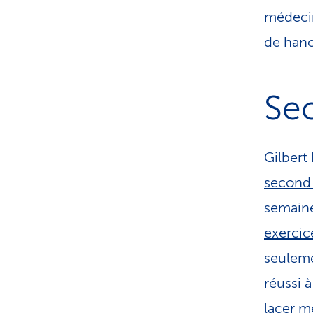
médecin
de hanc
Se
Gilbert 
second 
semaine
exercic
seuleme
réussi à
lacer m