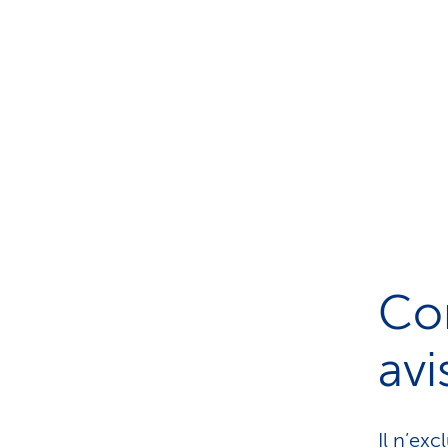
Co
avi
Il n’ex