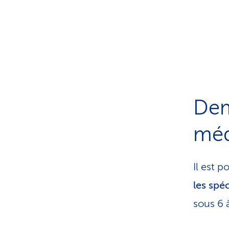
Dem
méd
Il est 
les spéc
sous 6 