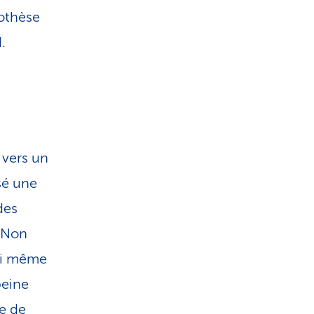
rothèse
.
 vers un
ssé une
des
«Non
ai même
peine
se de