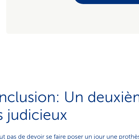
nclusion: Un deuxi
s judicieux
clut pas de devoir se faire poser un jour une proth