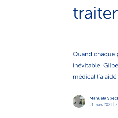
t
s
trait
p
r
i
v
é
s
Quand chaque pa
inévitable. Gil
médical l’a aidé
Manuela Spec
31 mars 2021
| 2