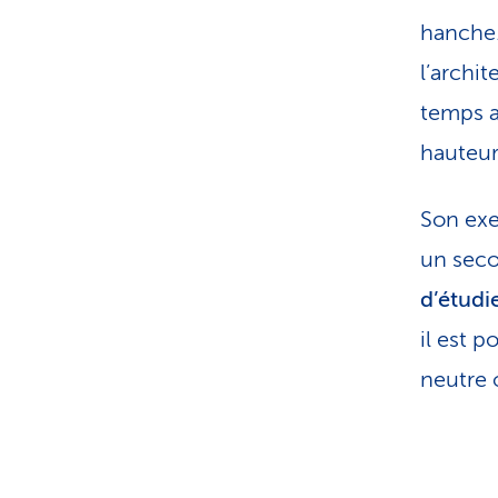
hanche.
l’archi
temps a
hauteur
Son exe
un seco
d’étudie
il est 
neutre 