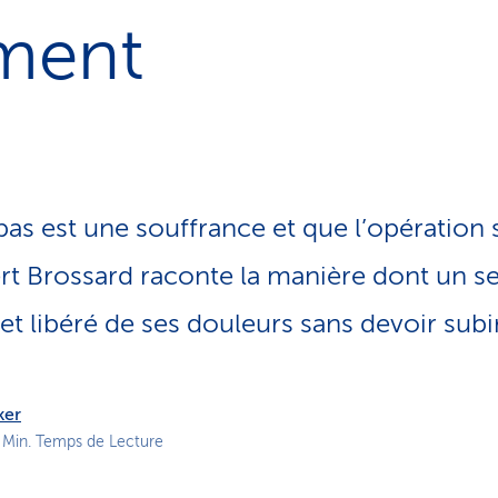
o
ement
n
a
c
t
i
f
s est une souffrance et que l’opération
bert Brossard raconte la manière dont un s
 et libéré de ses douleurs sans devoir subi
ker
 Min. Temps de Lecture