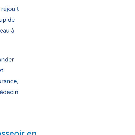
 réjouit
oup de
reau à
ander
et
urance,
médecin
asseoir en