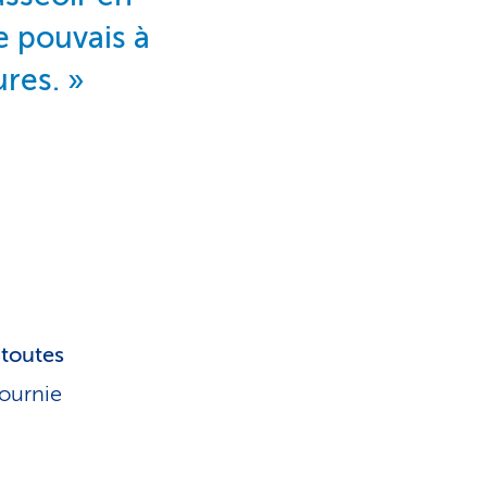
je pouvais à
ures.
 toutes
fournie