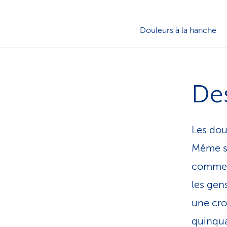
Douleurs à la hanche
De
Les dou
Même se 
commenc
les gens
une cro
quinqua