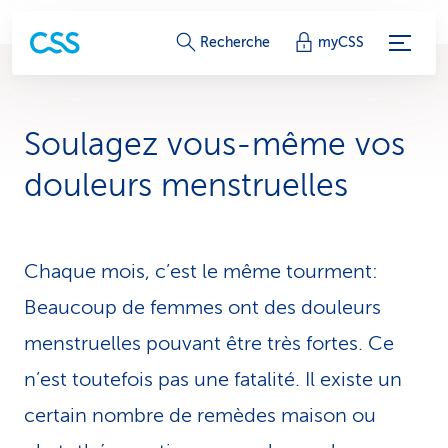
L
Recherche
myCSS
i
e
Soulagez vous-même vos
n
douleurs menstruelles
s
d
Chaque mois, c’est le même tourment:
e
Beaucoup de femmes ont des douleurs
s
menstruelles pouvant être très fortes. Ce
e
n’est toutefois pas une fatalité. Il existe un
r
certain nombre de remèdes maison ou
v