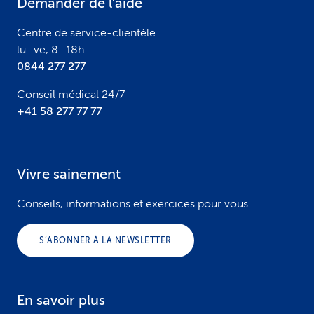
Demander de l’aide
r
Centre de service-clientèle
lu–ve, 8–18h
0844 277 277
Conseil médical 24/7
+41 58 277 77 77
Vivre sainement
Conseils, informations et exercices pour vous.
S’ABONNER À LA NEWSLETTER
En savoir plus