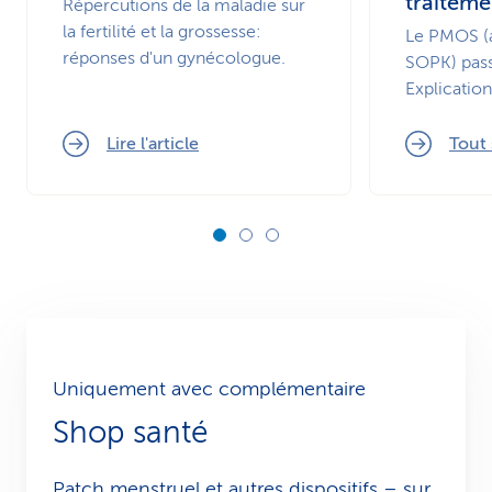
traiteme
Répercutions de la maladie sur
la fertilité et la grossesse:
Le PMOS (
réponses d'un gynécologue.
SOPK) pass
Explication
Lire l'article
Tout 
Uniquement avec complémentaire
Shop santé
Patch menstruel et autres dispositifs – sur