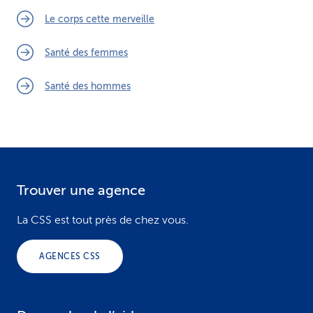
Le corps cette merveille
Santé des femmes
Santé des hommes
Trouver une agence
F
o
La CSS est tout près de chez vous.
o
AGENCES CSS
t
e