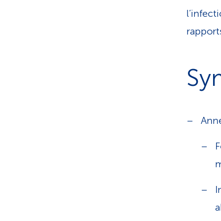
l’infect
rapport
Sy
Anne
F
m
I
a