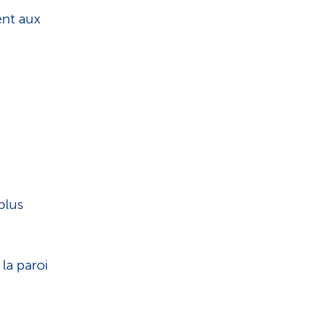
ent aux
plus
 la paroi