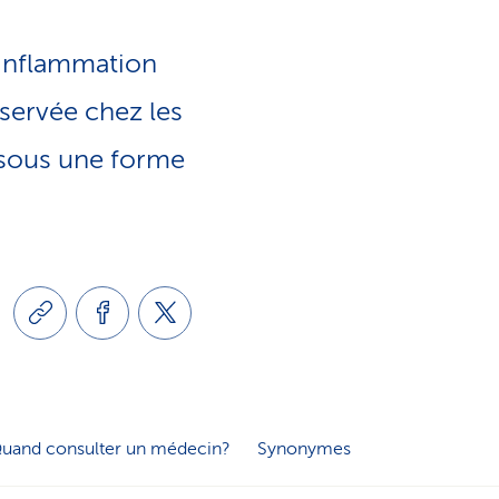
e
o
s
’inflammation
n
servée chez les
e
 sous une forme
l
r
i
v
n
i
g
c
u
e
uand consulter un médecin?
Synonymes