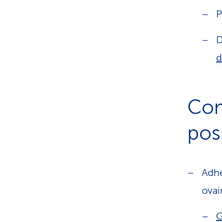
P
D
d
Com
pos
Adhé
ovai
G