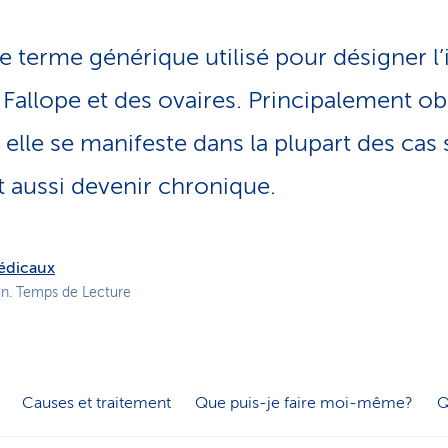
o
n
le terme générique utilisé pour désigner l
a
c
Fallope et des ovaires. Principalement ob
t
i
elle se manifeste dans la plupart des cas
f
t aussi devenir chronique.
médicaux
in. Temps de Lecture
Causes et traitement
Que puis-je faire moi-même?
Q