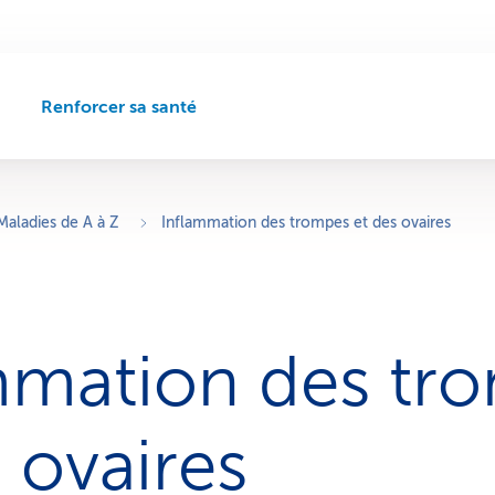
Renforcer sa santé
C
h
e
m
i
Maladies de A à Z
Inflammation des trompes et des ovaires
n
d
e
n
a
mmation des tr
v
i
g
a
 ovaires
t
i