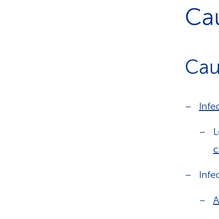
Cau
Cau
Infe
L
c
Infe
A