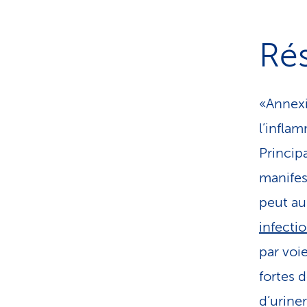
Ré
«Annexi
l’infla
Princip
manifes
peut au
infecti
par voi
fortes 
d’urine