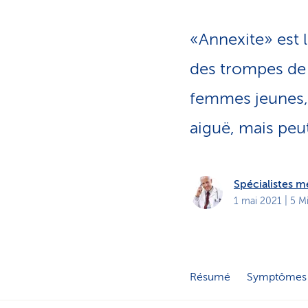
t
s
p
r
«Annexite» est 
i
v
é
des trompes de 
s
femmes jeunes, 
aiguë, mais peu
Spécialistes 
1 mai 2021
| 5 M
Résumé
Symptômes