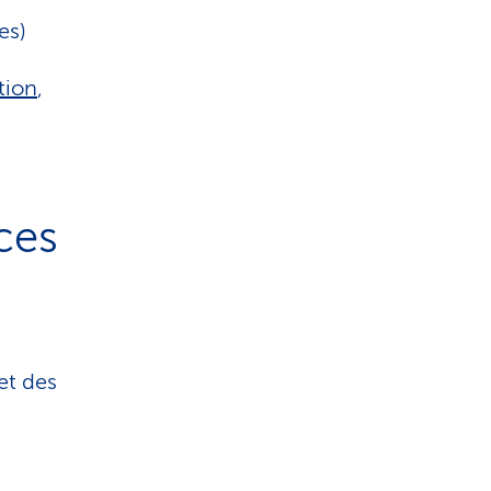
es)
tion
,
ces
et des