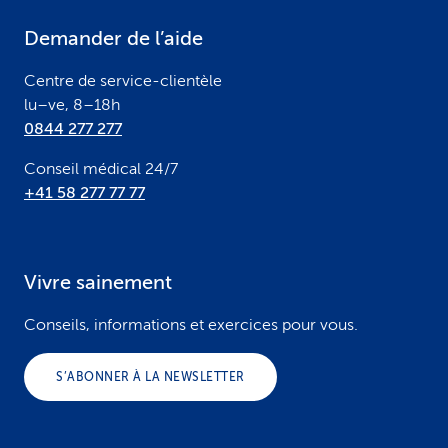
e
Demander de l’aide
r
Centre de service-clientèle
lu–ve, 8–18h
0844 277 277
Conseil médical 24/7
+41 58 277 77 77
Vivre sainement
Conseils, informations et exercices pour vous.
S’ABONNER À LA NEWSLETTER