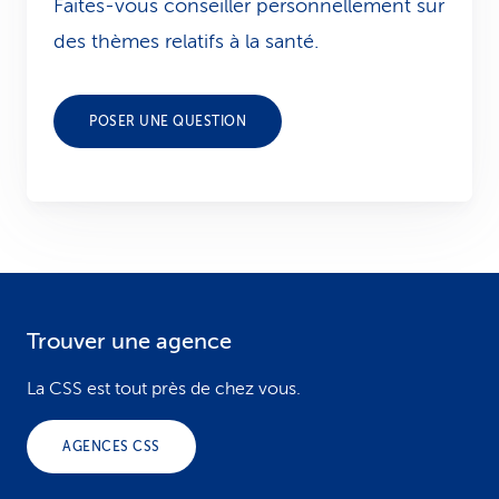
Faites-vous conseiller personnellement sur
des thèmes relatifs à la santé.
POSER UNE QUESTION
Trouver une agence
F
o
La CSS est tout près de chez vous.
o
AGENCES CSS
t