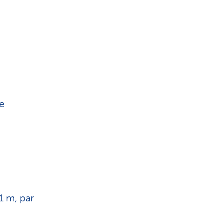
e
1 m, par