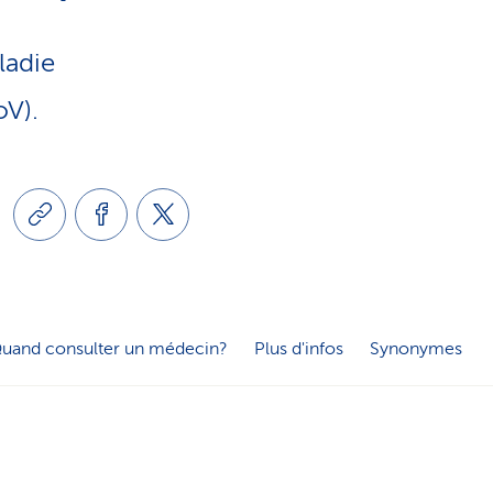
e
o
s
ladie
n
oV).
e
l
r
i
v
n
i
uand consulter un médecin?
Plus d'infos
Synonymes
g
c
u
e