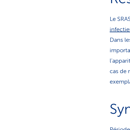
Le SRAS
infecti
Dans le
import
l’appar
cas de 
exempla
Sy
Période