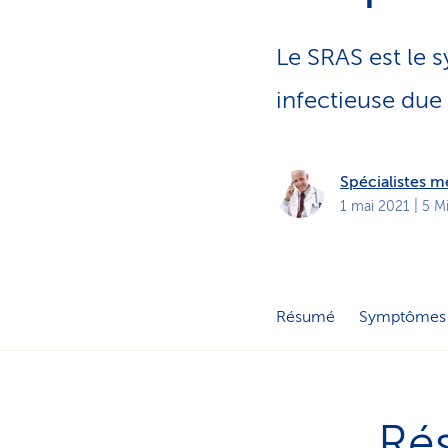
t
s
p
r
Le SRAS est le 
i
v
é
infectieuse due
s
Spécialistes 
1 mai 2021
| 5 M
Résumé
Symptômes
Ré