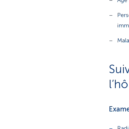
Age
Per
imm
Mala
Sui
l’hô
Exame
Radi