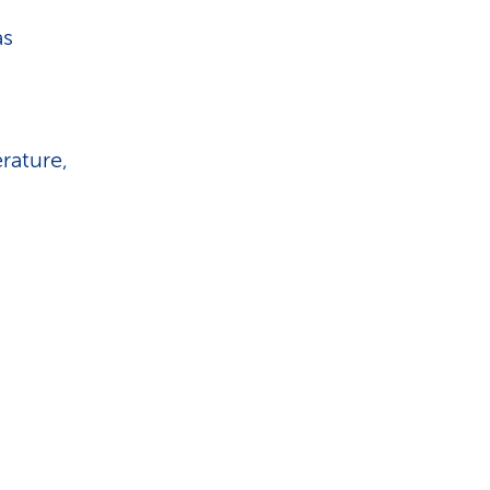
as
rature,