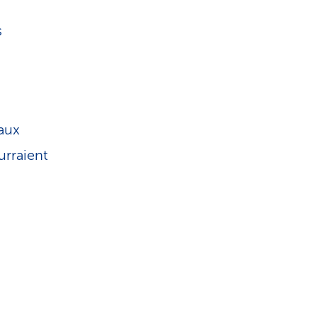
s
aux
urraient