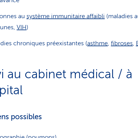
 avancé
sonnes au
système immunitaire affaibli
(maladies a
unes,
VIH
)
dies chroniques préexistantes (
asthme
,
fibroses
,
vi au cabinet médical / à
pital
ns possibles
ographie (poumons)