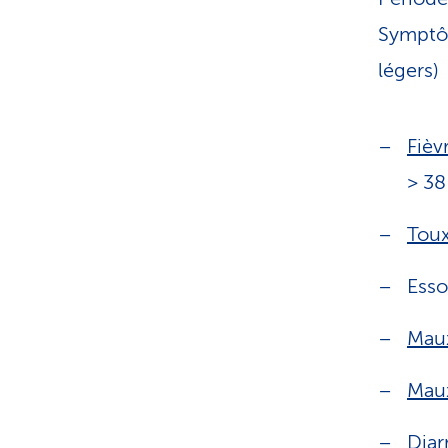
Symptôm
légers)
Fièv
> 38
Tou
Esso
Maux
Mau
Diar