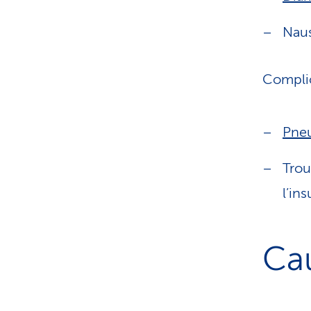
Nau
Complic
Pne
Trou
l’in
Cau