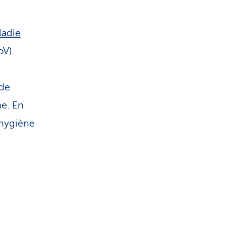
i
s
ladie
V).
t
i
de
e. En
q
 hygiène
u
e