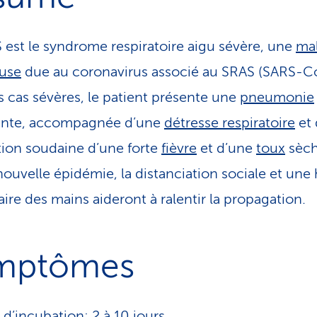
 est le syndrome respiratoire aigu sévère, une
ma
euse
due au coronavirus associé au SRAS (SARS-Co
s cas sévères, le patient présente une
pneumonie
ante, accompagnée d’une
détresse respiratoire
et 
ition soudaine d’une forte
fièvre
et d’une
toux
sèch
nouvelle épidémie, la distanciation sociale et une
ire des mains aideront à ralentir la propagation.
mptômes
 d’incubation: 2 à 10 jours