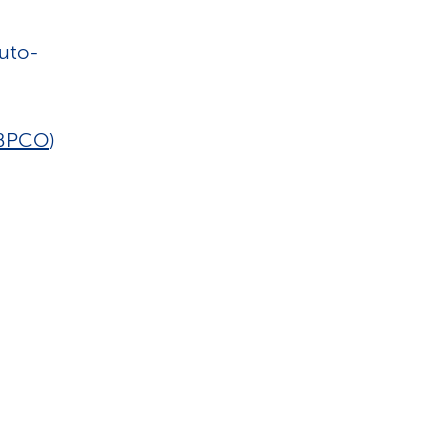
uto-
BPCO
)