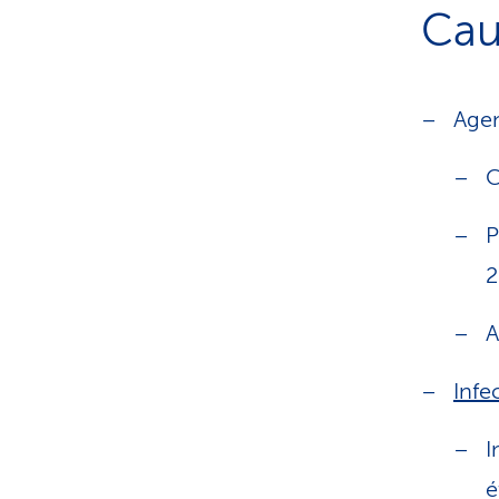
Cau
Age
C
P
2
A
Infe
I
é