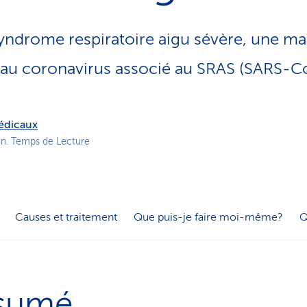
o
n
syndrome respiratoire aigu sévère, une ma
a
c
 au coronavirus associé au SRAS (SARS-C
t
i
f
médicaux
in. Temps de Lecture
Causes et traitement
Que puis-je faire moi-même?
Q
sumé