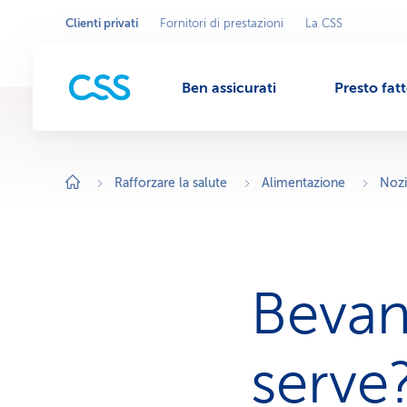
Clienti privati
Fornitori di prestazioni
La CSS
Seleziona
A
r
l'area
M
e
commerciale
a
c
Ben assicurati
Presto fat
o
e
m
m
e
r
n
c
i
Rafforzare la salute
Alimentazione
Nozi
a
l
u
e
a
t
t
i
v
Bevan
a
:
C
l
i
serve
e
n
t