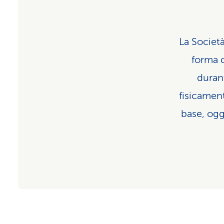
La Società
forma d
durant
fisicamen
base, ogg