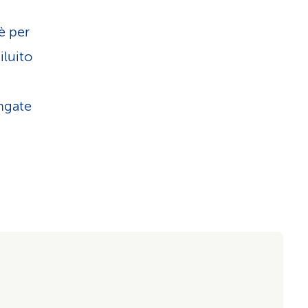
è per
iluito
ungate