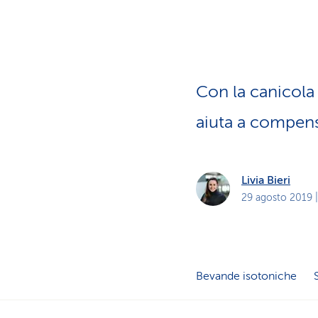
i
p
r
i
v
a
t
i
Con la canicola 
aiuta a compens
Livia Bieri
29 agosto 2019
|
Bevande isotoniche