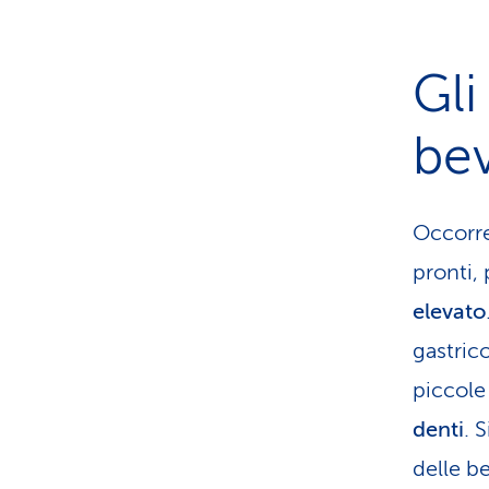
Gli
be
Occorre
pronti,
elevato
gastric
piccole
denti
. 
delle b