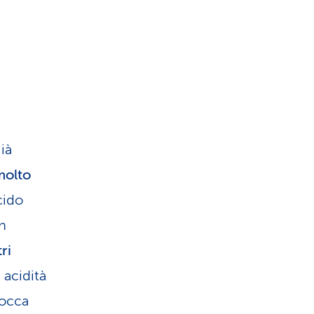
ià
molto
cido
in
ri
 acidità
bocca