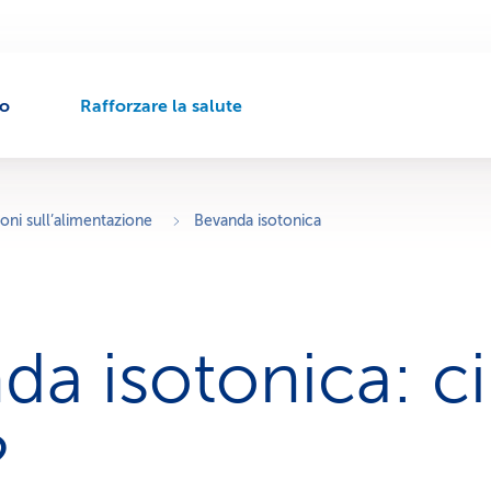
to
Rafforzare la salute
P
e
r
c
o
oni sull’alimentazione
Bevanda isotonica
r
s
o
d
i
da isotonica: ci
n
a
v
i
?
g
a