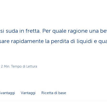
z
i
o
n
e
a
si suda in fretta. Per quale ragione una b
t
t
are rapidamente la perdita di liquidi e q
i
v
o
 2 Min. Tempo di Lettura
Svantaggi
Vantaggi
Ricetta di base