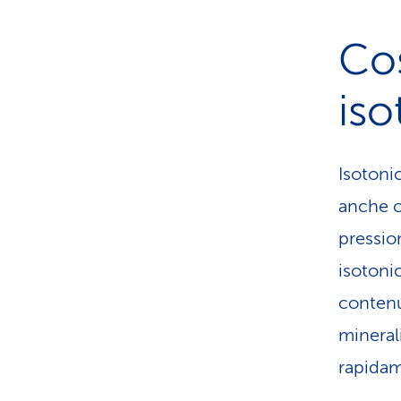
Co
iso
Isotoni
anche c
pressio
isotoni
contenu
minerali
rapidam