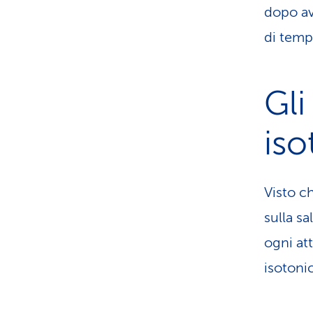
dopo av
di tempo
Gli
iso
Visto c
sulla sa
ogni at
isotoni