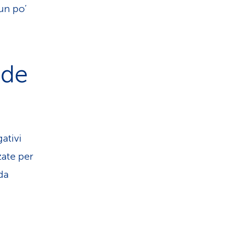
un po’
nde
ativi
zate per
da