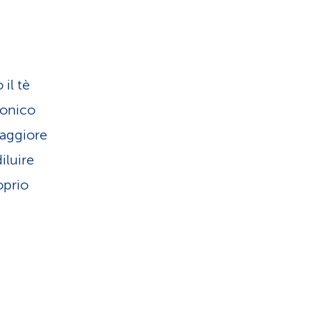
il tè
tonico
maggiore
iluire
oprio