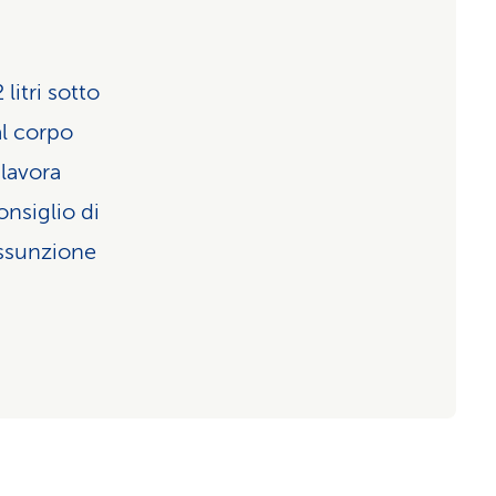
litri sotto
al corpo
 lavora
nsiglio di
assunzione