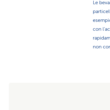
Le beva
particel
esempio
con l’ac
rapidam
non com