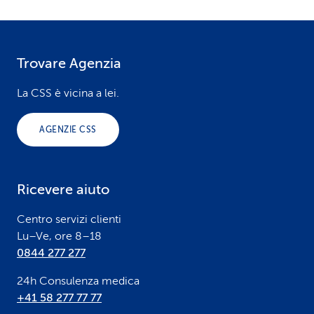
Trovare Agenzia
F
o
La CSS è vicina a lei.
o
AGENZIE CSS
t
e
Ricevere aiuto
r
Centro servizi clienti
Lu–Ve, ore 8–18
0844 277 277
24h Consulenza medica
+41 58 277 77 77