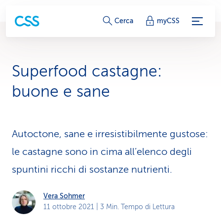
c
Cerca
myCSS
o
l
Superfood castagne:
l
buone e sane
e
g
Autoctone, sane e irresistibilmente gustose:
a
le castagne sono in cima all’elenco degli
m
spuntini ricchi di sostanze nutrienti.
e
n
Vera Sohmer
11 ottobre 2021
| 3 Min. Tempo di Lettura
t