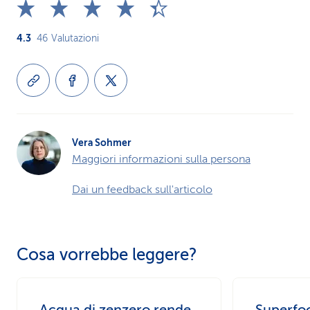
4.3
46
Valutazioni
Vera Sohmer
Maggiori informazioni sulla persona
Dai un feedback sull'articolo
Cosa vorrebbe leggere?
Acqua di zenzero rende
Superfo