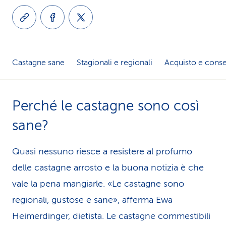
i
d
i
Castagne sane
Stagionali e regionali
Acquisto e cons
s
e
Perché le castagne sono così
r
sane?
v
i
Quasi nessuno riesce a resistere al profumo
delle castagne arrosto e la buona notizia è che
z
vale la pena mangiarle. «Le castagne sono
i
regionali, gustose e sane», afferma Ewa
o
Heimerdinger, dietista. Le castagne commestibili