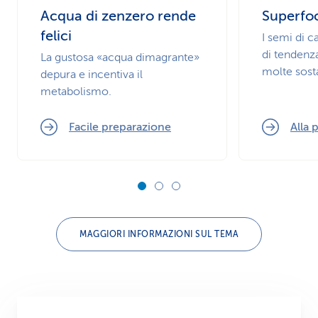
Acqua di zenzero rende
Superfo
felici
I semi di 
di tendenz
La gustosa «acqua dimagrante»
molte sosta
depura e incentiva il
metabolismo.
Facile preparazione
Alla 
MAGGIORI INFORMAZIONI SUL TEMA