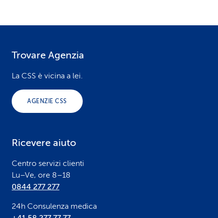
Trovare Agenzia
F
o
La CSS è vicina a lei.
o
AGENZIE CSS
t
e
Ricevere aiuto
r
Centro servizi clienti
Lu–Ve, ore 8–18
0844 277 277
24h Consulenza medica