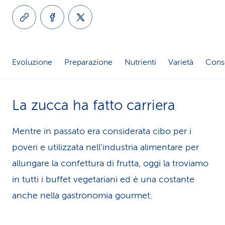
i
d
i
Evoluzione
Preparazione
Nutrienti
Varietà
Cons
s
e
La zucca ha fatto carriera
r
v
Mentre in passato era considerata cibo per i
poveri e utilizzata nell’industria alimentare per
i
allungare la confettura di frutta, oggi la troviamo
z
in tutti i buffet vegetariani ed è una costante
i
anche nella gastronomia gourmet.
o